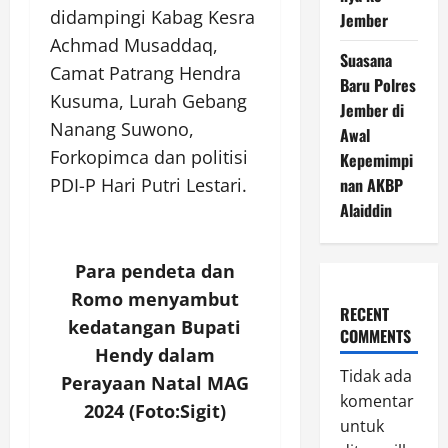
didampingi Kabag Kesra
Jember
Achmad Musaddaq,
Suasana
Camat Patrang Hendra
Baru Polres
Kusuma, Lurah Gebang
Jember di
Nanang Suwono,
Awal
Forkopimca dan politisi
Kepemimpi
PDI-P Hari Putri Lestari.
nan AKBP
Alaiddin
Para pendeta dan
Romo menyambut
RECENT
kedatangan Bupati
COMMENTS
Hendy dalam
Tidak ada
Perayaan Natal MAG
komentar
2024 (Foto:Sigit)
untuk