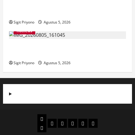
Aklamasi, Jumantoro Terpilih Jadi Ketua DPC Projo
Jember
Sigit Priyono
Agustus 5, 2026
Hotnews
Datang Sendirian, Waka Ombudsman Jelaskan
Maksud Kedatangannya ke Jember
Sigit Priyono
Agustus 5, 2026
Beranda
Politik
Otomotif
Ekonomi
Sosial
tentang
News
Budaya
jember