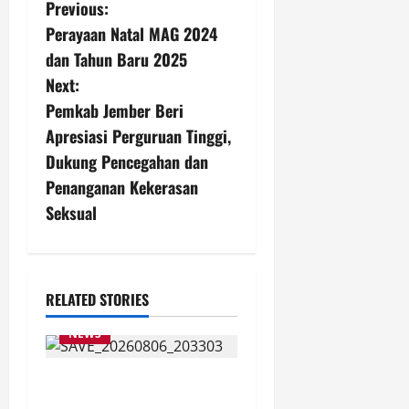
P
Previous:
Perayaan Natal MAG 2024
o
dan Tahun Baru 2025
s
Next:
Pemkab Jember Beri
t
Apresiasi Perguruan Tinggi,
n
Dukung Pencegahan dan
Penanganan Kekerasan
a
Seksual
v
i
RELATED STORIES
g
NEWS
a
Latihan Bersama ASN, DPC
t
GWI Jember Ikut Meriahkan