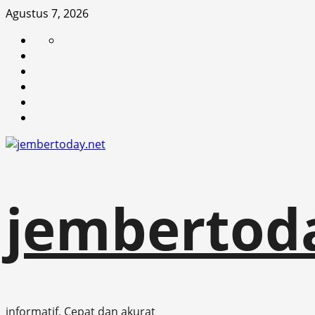
Skip
Agustus 7, 2026
to
Beranda
News
content
Politik
Otomotif
Ekonomi
Sosial
Budaya
tentang
jember
today
jembertod
informatif, Cepat dan akurat