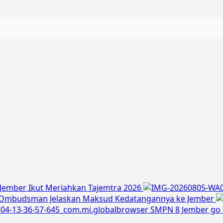
Jember Ikut Meriahkan Tajemtra 2026
a Ombudsman Jelaskan Maksud Kedatangannya ke Jember
SMPN 8 Jember go 