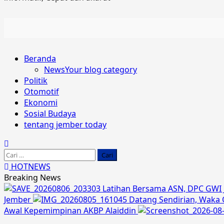
Primary
Beranda
Menu
News
Your blog category
Politik
Otomotif
Ekonomi
Sosial Budaya
tentang jember today
Cari
untuk:
HOTNEWS
Breaking News
Latihan Bersama ASN, DPC GWI 
Jember
Datang Sendirian, Wak
Awal Kepemimpinan AKBP Alaiddin