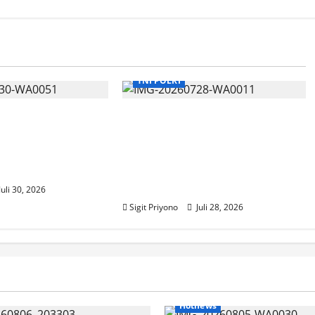
TNI POLRI
lindungan Warga
Polda Jatim Gelar
MINUSCA Mayjen
Latkatpuan Fotografi dan
Tinjau Kondisi
Videografi Personel,
l
Tingkatkan Kompetisi di Era
Digital
Juli 30, 2026
Sigit Priyono
Juli 28, 2026
Hotnews