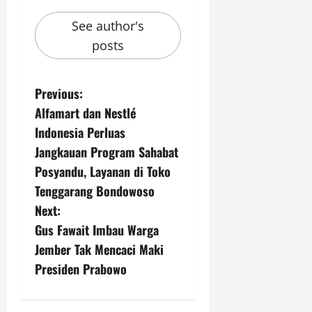
See author's
posts
P
Previous:
Alfamart dan Nestlé
o
Indonesia Perluas
s
Jangkauan Program Sahabat
Posyandu, Layanan di Toko
t
Tenggarang Bondowoso
n
Next:
Gus Fawait Imbau Warga
a
Jember Tak Mencaci Maki
v
Presiden Prabowo
i