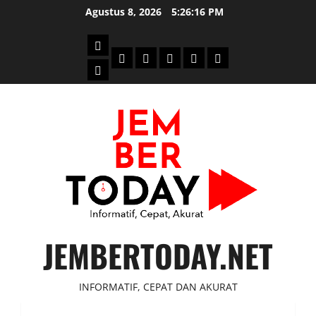
Skip
Agustus 8, 2026
5:26:17 PM
to
content
Beranda
Politik
Otomotif
Ekonomi
Sosial
tentang
News
Budaya
jember
today
JEMBERTODAY.NET
INFORMATIF, CEPAT DAN AKURAT