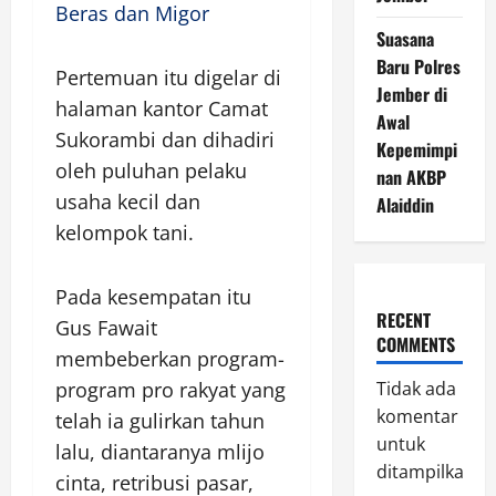
Beras dan Migor
Suasana
Baru Polres
Pertemuan itu digelar di
Jember di
halaman kantor Camat
Awal
Sukorambi dan dihadiri
Kepemimpi
oleh puluhan pelaku
nan AKBP
usaha kecil dan
Alaiddin
kelompok tani.
Pada kesempatan itu
RECENT
Gus Fawait
COMMENTS
membeberkan program-
program pro rakyat yang
Tidak ada
komentar
telah ia gulirkan tahun
untuk
lalu, diantaranya mlijo
ditampilkan.
cinta, retribusi pasar,