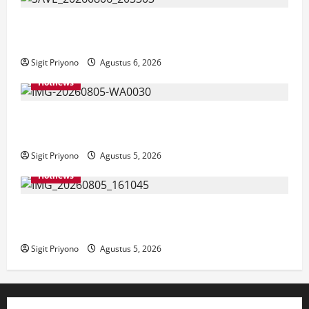
Latihan Bersama ASN, DPC GWI Jember Ikut
Meriahkan Tajemtra 2026
Sigit Priyono
Agustus 6, 2026
Hotnews
Aklamasi, Jumantoro Terpilih Jadi Ketua DPC Projo
Jember
Sigit Priyono
Agustus 5, 2026
Hotnews
Datang Sendirian, Waka Ombudsman Jelaskan
Maksud Kedatangannya ke Jember
Sigit Priyono
Agustus 5, 2026