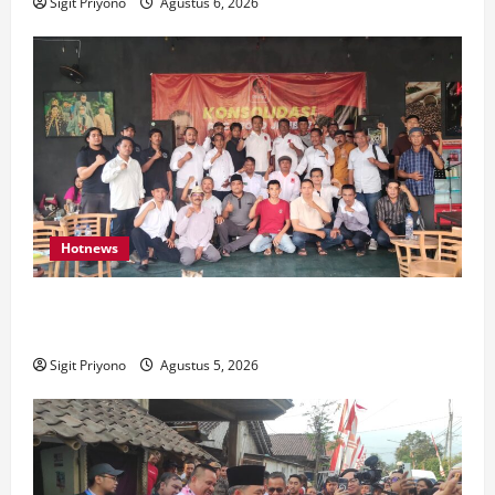
Sigit Priyono
Agustus 6, 2026
Hotnews
Aklamasi, Jumantoro Terpilih Jadi Ketua DPC Projo
Jember
Sigit Priyono
Agustus 5, 2026