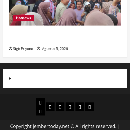
Hotnews
Datang Sendirian, Waka Ombudsman Jelaskan
Maksud Kedatangannya ke Jember
Sigit Priyono
Agustus 5, 2026
Beranda
Politik
Otomotif
Ekonomi
Sosial
tentang
News
Budaya
jember
today
Copyright jembertoday.net © All rights reserved.
|