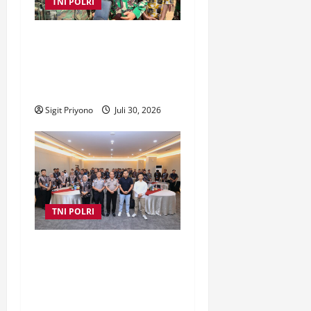
TNI POLRI
Dukung Perlindungan Warga
Sipil, DFC MINUSCA Mayjen
TNI M Asmi Tinjau Kondisi
Operasional
Sigit Priyono
Juli 30, 2026
TNI POLRI
Polda Jatim Gelar
Latkatpuan Fotografi dan
Videografi Personel,
Tingkatkan Kompetisi di Era