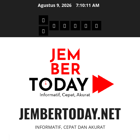
Skip
Agustus 9, 2026
7:10:12 AM
to
content
Beranda
Politik
Otomotif
Ekonomi
Sosial
tentang
News
Budaya
jember
today
JEMBERTODAY.NET
INFORMATIF, CEPAT DAN AKURAT