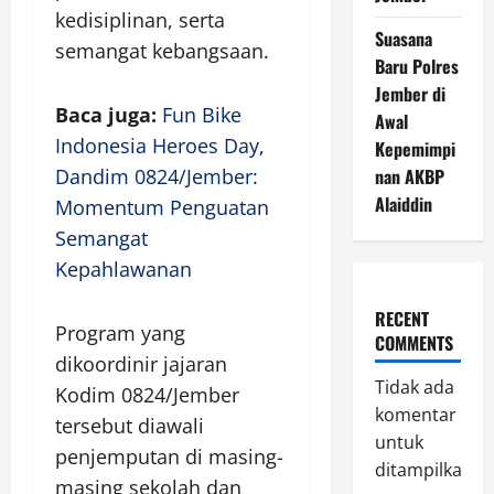
kedisiplinan, serta
Suasana
semangat kebangsaan.
Baru Polres
Jember di
Baca juga:
Fun Bike
Awal
Indonesia Heroes Day,
Kepemimpi
Dandim 0824/Jember:
nan AKBP
Alaiddin
Momentum Penguatan
Semangat
Kepahlawanan
RECENT
Program yang
COMMENTS
dikoordinir jajaran
Tidak ada
Kodim 0824/Jember
komentar
tersebut diawali
untuk
penjemputan di masing-
ditampilkan.
masing sekolah dan