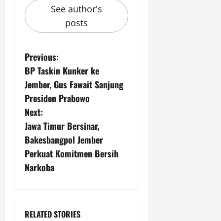
See author's
posts
P
Previous:
BP Taskin Kunker ke
o
Jember, Gus Fawait Sanjung
s
Presiden Prabowo
Next:
t
Jawa Timur Bersinar,
n
Bakesbangpol Jember
Perkuat Komitmen Bersih
a
Narkoba
v
i
RELATED STORIES