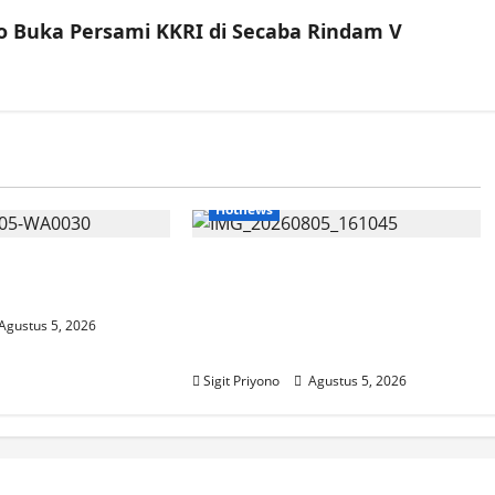
yo Buka Persami KKRI di Secaba Rindam V
Hotnews
umantoro Terpilih
Datang Sendirian, Waka
DPC Projo Jember
Ombudsman Jelaskan
Maksud Kedatangannya ke
Agustus 5, 2026
Jember
Sigit Priyono
Agustus 5, 2026