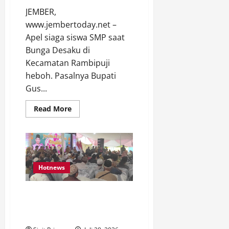
JEMBER,
www.jembertoday.net –
Apel siaga siswa SMP saat
Bunga Desaku di
Kecamatan Rambipuji
heboh. Pasalnya Bupati
Gus...
Read
Read More
more
about
Apel
Siaga
Siswa
SMP
di
Rambipuji
Hotnews
Heboh,
Gus
Fawait
Bupati Gus Fawait Ingatkan
Interview
Pakai
Perempuan Jember, Jangan
Bahasa
Inggris
Sampai Kebobolan!