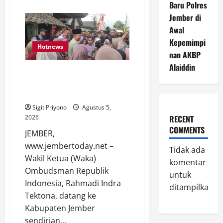
about
Baru Polres
Aklamasi,
Jember di
Jumantoro
Terpilih
Awal
Jadi
Ketua
Kepemimpi
DPC
Hotnews
Projo
nan AKBP
Jember
Alaiddin
Datang Sendirian, Waka
Ombudsman Jelaskan Maksud
Kedatangannya ke Jember
Sigit Priyono
Agustus 5,
RECENT
2026
COMMENTS
JEMBER,
www.jembertoday.net –
Tidak ada
Wakil Ketua (Waka)
komentar
Ombudsman Republik
untuk
Indonesia, Rahmadi Indra
ditampilkan.
Tektona, datang ke
Kabupaten Jember
sendirian...