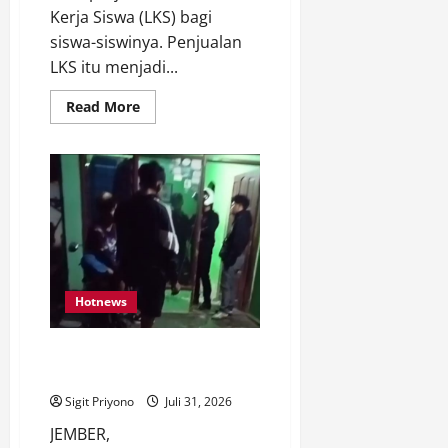
Kerja Siswa (LKS) bagi
siswa-siswinya. Penjualan
LKS itu menjadi...
Read
Read More
more
about
SMPN
1
AJUNG
Jual
Belikan
LKS,
Jadi
Beban
Wali
Murid
Hotnews
Aktivitas KSP Gumilang di
Jember Meresahkan Warga
Sigit Priyono
Juli 31, 2026
JEMBER,