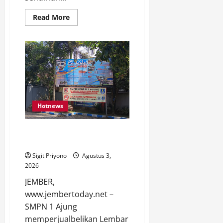
Read
Read More
more
about
Datang
Sendirian,
Waka
Ombudsman
Jelaskan
Maksud
Kedatangannya
ke
Jember
Hotnews
SMPN 1 AJUNG Jual Belikan LKS,
Jadi Beban Wali Murid
Sigit Priyono
Agustus 3,
2026
JEMBER,
www.jembertoday.net –
SMPN 1 Ajung
memperjualbelikan Lembar