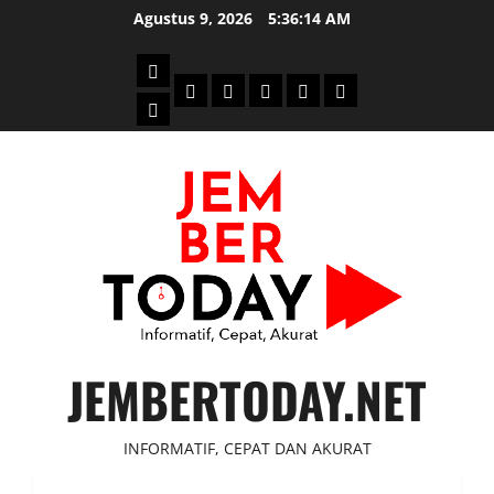
Skip
Agustus 9, 2026
5:36:15 AM
to
content
Beranda
Politik
Otomotif
Ekonomi
Sosial
tentang
News
Budaya
jember
today
JEMBERTODAY.NET
INFORMATIF, CEPAT DAN AKURAT