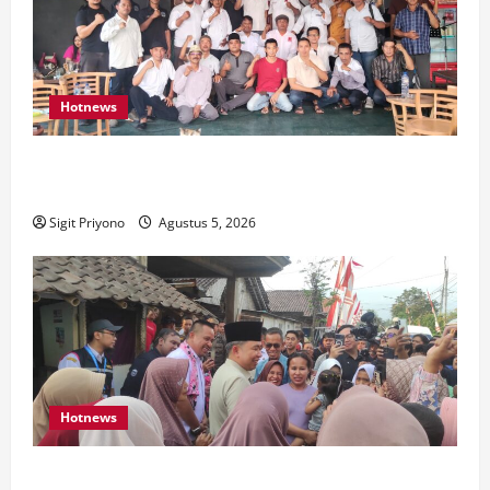
Hotnews
Aklamasi, Jumantoro Terpilih Jadi Ketua DPC Projo
Jember
Sigit Priyono
Agustus 5, 2026
Hotnews
Datang Sendirian, Waka Ombudsman Jelaskan