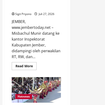
Pelapor Datangi Inspektorat
Jember
Sigit Priyono
Juli 27, 2026
JEMBER,
www.jembertoday.net –
Misbachul Munir datang ke
kantor Inspektorat
Kabupaten Jember,
didampingi oleh perwakilan
RT, RW, dan...
Read
Read More
more
about
Dugaan
Maladministrasi
Keuangan
Desa
Rowoindah,
Pelapor
Datangi
Hotnews
Inspektorat
Jember