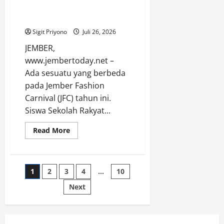
Siswa Sekolah Rakyat Jember
Ikut Berpartisipasi di JFC 2026
Sigit Priyono
Juli 26, 2026
JEMBER,
www.jembertoday.net –
Ada sesuatu yang berbeda
pada Jember Fashion
Carnival (JFC) tahun ini.
Siswa Sekolah Rakyat...
Read
Read More
more
about
Siswa
Sekolah
Rakyat
Paginasi
1
2
3
4
…
10
Jember
Ikut
Berpartisipasi
Next
pos
di
JFC
2026