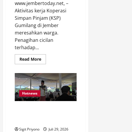
www.jembertoday.net, –
Aktivitas kerja Koperasi
Simpan Pinjam (KSP)
Gumilang di Jember
meresahkan warga.
Penagihan cicilan
terhadap...
Read
Read More
more
about
Aktivitas
KSP
Gumilang
di
Jember
Meresahkan
Hotnews
Warga
Apel Siaga Siswa SMP di
Rambipuji Heboh, Gus Fawait
Interview Pakai Bahasa Inggris
Sigit Priyono
Juli 29, 2026