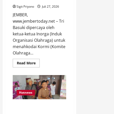
Forprov III Jatim
Sigit Priyono
Juli 27, 2026
JEMBER,
www.jembertoday.net – Tri
Basuki dipercaya oleh
ketua-ketua Inorga (Induk
Organisasi Olahraga) untuk
menahkodai Kormi (Komite
Olahraga...
Read
Read More
more
about
Tri
Basuki
Nahkodai
KORMI
Jember,
Siap
Hotnews
Jadi
Tuan
Rumah
Dugaan Maladministrasi
Forprov
III
Keuangan Desa Rowoindah,
Jatim