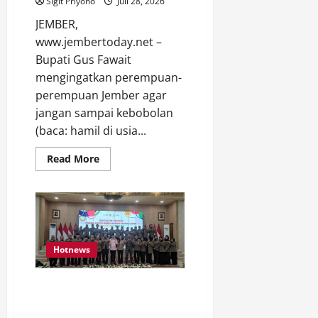
Sigit Priyono
Juli 28, 2026
JEMBER,
www.jembertoday.net –
Bupati Gus Fawait
mengingatkan perempuan-
perempuan Jember agar
jangan sampai kebobolan
(baca: hamil di usia...
Read
Read More
more
about
Bupati
Gus
Fawait
Ingatkan
Perempuan
Jember,
Jangan
Hotnews
Sampai
Kebobolan!
Tri Basuki Nahkodai KORMI
Jember, Siap Jadi Tuan Rumah