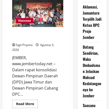
Jember
Luncurkan
Aklamasi,
Aplikasi
Layanan
Jumantoro
Cinta
Riset
Terpilih Jadi
Hotnews
Ketua DPC
Projo
Aklamasi, Jumantoro Terpilih
Jember
Jadi Ketua DPC Projo Jember
Sigit Priyono
Agustus 5,
Datang
2026
Sendirian,
JEMBER,
Waka
www.jembertoday.net –
Ombudsma
Dalam rapat konsolidasi
n Jelaskan
Dewan Pimpinan Daerah
Maksud
(DPD) Jawa Timur dan
Kedatangan
Dewan Pimpinan Cabang
nya ke
DPC...
Jember
Read
Read More
Suasana
more