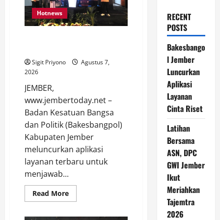
Hotnews
RECENT
POSTS
Bakesbangol Jember Luncurkan
Bakesbango
Aplikasi Layanan Cinta Riset
l Jember
Sigit Priyono
Agustus 7,
Luncurkan
2026
Aplikasi
JEMBER,
Layanan
www.jembertoday.net –
Cinta Riset
Badan Kesatuan Bangsa
dan Politik (Bakesbangpol)
Latihan
Kabupaten Jember
Bersama
meluncurkan aplikasi
ASN, DPC
layanan terbaru untuk
GWI Jember
menjawab...
Ikut
Meriahkan
Read
Read More
more
Tajemtra
about
2026
Bakesbangol