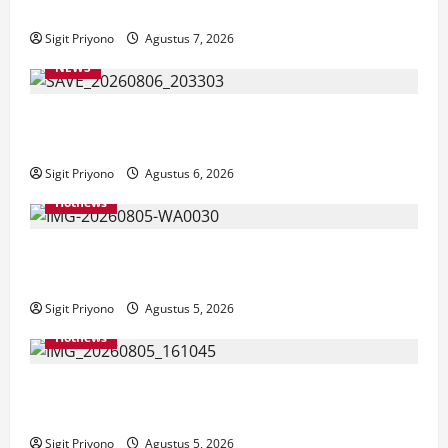
Cinta Riset
Sigit Priyono
Agustus 7, 2026
NEWS
Latihan Bersama ASN, DPC GWI Jember Ikut
Meriahkan Tajemtra 2026
Sigit Priyono
Agustus 6, 2026
Hotnews
Aklamasi, Jumantoro Terpilih Jadi Ketua DPC Projo
Jember
Sigit Priyono
Agustus 5, 2026
Hotnews
Datang Sendirian, Waka Ombudsman Jelaskan
Maksud Kedatangannya ke Jember
Sigit Priyono
Agustus 5, 2026