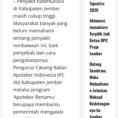
– Penyakit tuberkulosis
Tajemtra
di Kabupaten Jember
2026
masih cukup tinggi.
Aklamasi,
Masyarakat banyak yang
Jumantoro
belum memahami
Terpilih Jadi
tentang penyakit
Ketua DPC
nonbawaan ini, baik
Projo
penyebab dan cara
Jember
pengobatannya.
Datang
Pengurus Cabang Ikatan
Sendirian,
Apoteker Indonesia (PC
Waka
IAI) Kabupaten Jember
Ombudsma
melalui program
n Jelaskan
‘Apoteker Bertamu’
Maksud
Kedatangan
berupaya membantu
nya ke
pemerintah mengatasi
Jember