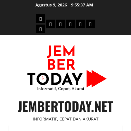
Skip
Agustus 9, 2026
9:55:37 AM
to
content
Beranda
Politik
Otomotif
Ekonomi
Sosial
tentang
News
Budaya
jember
today
JEMBERTODAY.NET
INFORMATIF, CEPAT DAN AKURAT