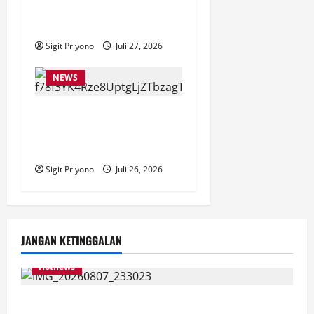
DAMPINGI SURVEI DESIL 2
DESA JUBUNG
Sigit Priyono
Juli 27, 2026
NEWS
Anggota Komisi VII DPR RI
Beri Apresiasi atas
Penyelenggaraan JFC 2026
Sigit Priyono
Juli 26, 2026
JANGAN KETINGGALAN
Hotnews
Bakesbangol Jember Luncurkan Aplikasi Layanan