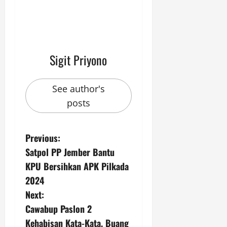
Sigit Priyono
See author's
posts
P
Previous:
Satpol PP Jember Bantu
o
KPU Bersihkan APK Pilkada
s
2024
Next:
t
Cawabup Paslon 2
n
Kehabisan Kata-Kata, Buang