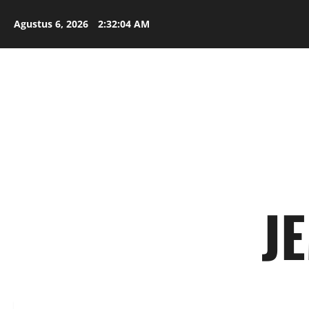
Skip
to
Agustus 6, 2026
2:32:05 AM
content
J