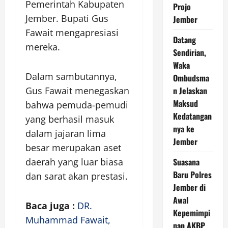
Pemerintah Kabupaten
Projo
Jember. Bupati Gus
Jember
Fawait mengapresiasi
Datang
mereka.
Sendirian,
Waka
Dalam sambutannya,
Ombudsma
Gus Fawait menegaskan
n Jelaskan
Maksud
bahwa pemuda-pemudi
Kedatangan
yang berhasil masuk
nya ke
dalam jajaran lima
Jember
besar merupakan aset
daerah yang luar biasa
Suasana
Baru Polres
dan sarat akan prestasi.
Jember di
Awal
Baca juga :
DR.
Kepemimpi
Muhammad Fawait,
nan AKBP