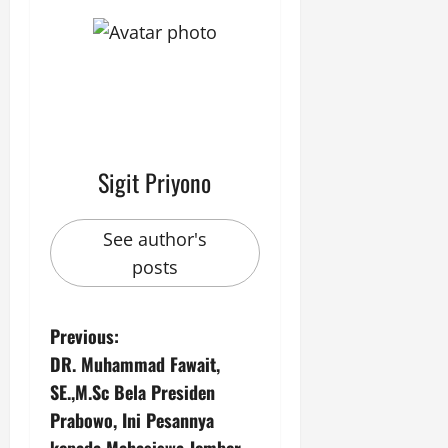
Sigit Priyono
See author's
posts
P
Previous:
DR. Muhammad Fawait,
o
SE.,M.Sc Bela Presiden
s
Prabowo, Ini Pesannya