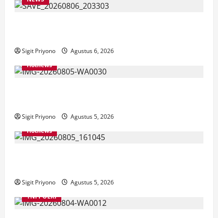
Latihan Bersama ASN, DPC GWI Jember Ikut
Meriahkan Tajemtra 2026
Sigit Priyono
Agustus 6, 2026
Hotnews
Aklamasi, Jumantoro Terpilih Jadi Ketua DPC Projo
Jember
Sigit Priyono
Agustus 5, 2026
Hotnews
Datang Sendirian, Waka Ombudsman Jelaskan
Maksud Kedatangannya ke Jember
Sigit Priyono
Agustus 5, 2026
TNI POLRI