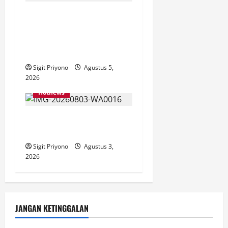
Datang Sendirian, Waka
Ombudsman Jelaskan
Maksud Kedatangannya ke
Jember
Sigit Priyono
Agustus 5,
2026
Hotnews
SMPN 1 AJUNG Jual Belikan
LKS, Jadi Beban Wali Murid
Sigit Priyono
Agustus 3,
2026
JANGAN KETINGGALAN
NEWS