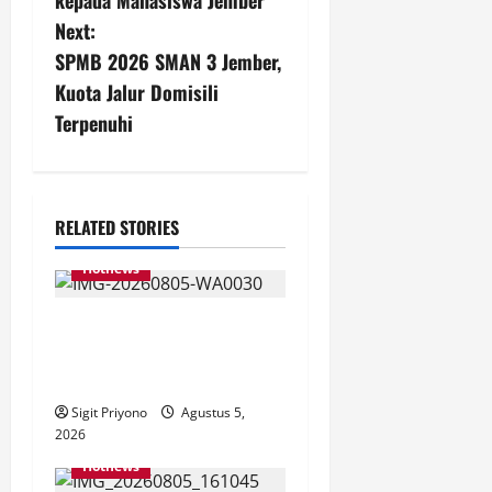
kepada Mahasiswa Jember
t
Next:
n
SPMB 2026 SMAN 3 Jember,
Kuota Jalur Domisili
a
Terpenuhi
v
i
RELATED STORIES
g
Hotnews
a
Aklamasi, Jumantoro
t
Terpilih Jadi Ketua DPC
i
Projo Jember
Sigit Priyono
Agustus 5,
o
2026
Hotnews
n