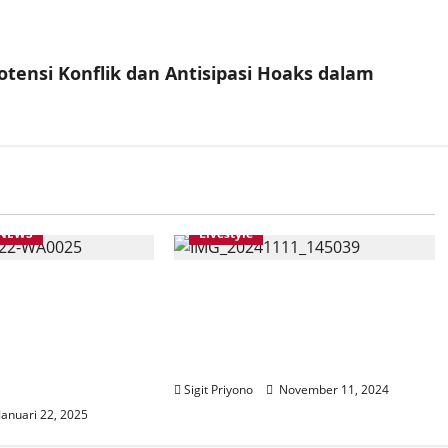
ensi Konflik dan Antisipasi Hoaks dalam
NEWS
Livestyle
 ini Bagi-bagi
Ikhtiar Temukan Pemuda
ratis Alfamart
Pelopor 2025 Kabupaten
Religi Untuk
Jember, Fact Finding by Door
etianya, Check
to Door ke Kandidat
Sigit Priyono
November 11, 2024
Januari 22, 2025