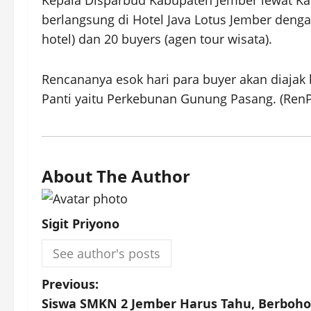
Kepala Disparbud Kabupaten Jember lewat Ka
berlangsung di Hotel Java Lotus Jember dengan
hotel) dan 20 buyers (agen tour wisata).
Rencananya esok hari para buyer akan diajak b
Panti yaitu Perkebunan Gunung Pasang. (Ren
About The Author
Sigit Priyono
See author's posts
P
Previous:
Siswa SMKN 2 Jember Harus Tahu, Berboho