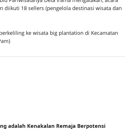
bid Pariwisatanya Deta Irama mengatakan, acara
 diikuti 18 sellers (pengelola destinasi wisata dan
erkeliling ke wisata big plantation di Kecamatan
Pam)
ng adalah Kenakalan Remaja Berpotensi