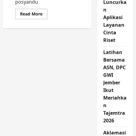
posyandu
Luncurka
n
Read
Read More
Aplikasi
more
about
Layanan
PT
Alfaria
Cinta
Trijaya
Tbk
Riset
Makin
Mesra
dengan
Latihan
DP3AKB
Bersama
Jember
dalam
ASN, DPC
Alfamart
Sahabat
GWI
Posyandu
Jember
Ikut
Meriahka
n
Tajemtra
2026
Aklamasi