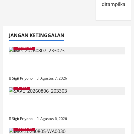
ditampilkan.
JANGAN KETINGGALAN
Hotnews
Bakesbangol Jember Luncurkan Aplikasi
Layanan Cinta Riset
Sigit Priyono
Agustus 7, 2026
NEWS
Latihan Bersama ASN, DPC GWI Jember
Ikut Meriahkan Tajemtra 2026
Sigit Priyono
Agustus 6, 2026
Hotnews