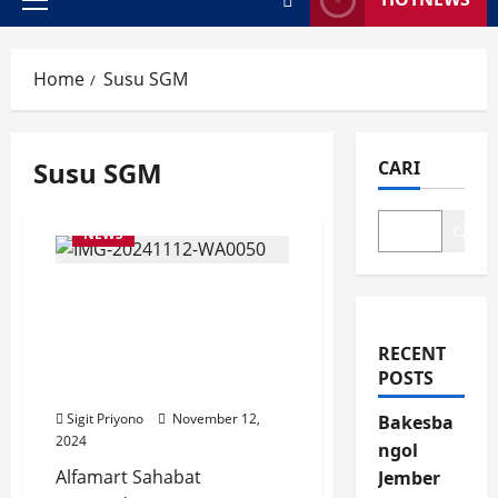
Primary
Menu
Home
Susu SGM
Susu SGM
CARI
Cari
NEWS
PT Alfaria Trijaya Tbk
Makin Mesra dengan
DP3AKB Jember dalam
RECENT
Alfamart Sahabat
POSTS
Posyandu
Sigit Priyono
November 12,
Bakesba
2024
ngol
Alfamart Sahabat
Jember