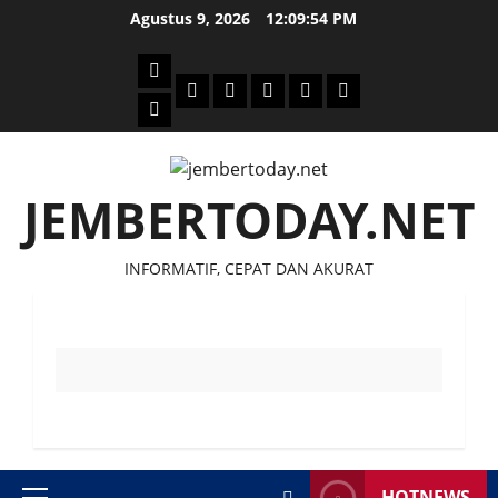
Skip
Agustus 9, 2026
12:09:54 PM
to
content
Beranda
Politik
Otomotif
Ekonomi
Sosial
tentang
News
Budaya
jember
today
JEMBERTODAY.NET
INFORMATIF, CEPAT DAN AKURAT
HOTNEWS