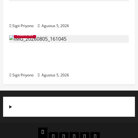
Aklamasi, Jumantoro Terpilih Jadi Ketua
DPC Projo Jember
Sigit Priyono
Agustus 5, 2026
Hotnews
Datang Sendirian, Waka Ombudsman
Jelaskan Maksud Kedatangannya ke
Jember
Sigit Priyono
Agustus 5, 2026
Beranda
Politik
Otomotif
Ekonomi
Sosial
tentang