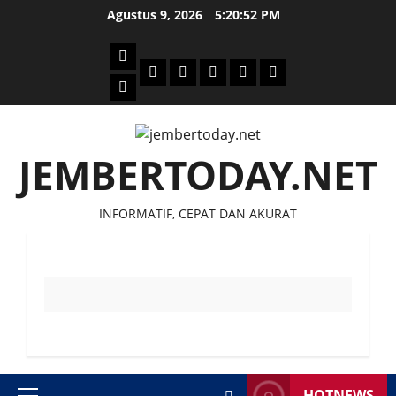
Skip
Agustus 9, 2026
5:20:53 PM
to
content
Beranda
Politik
Otomotif
Ekonomi
Sosial
tentang
News
Budaya
jember
today
JEMBERTODAY.NET
INFORMATIF, CEPAT DAN AKURAT
HOTNEWS