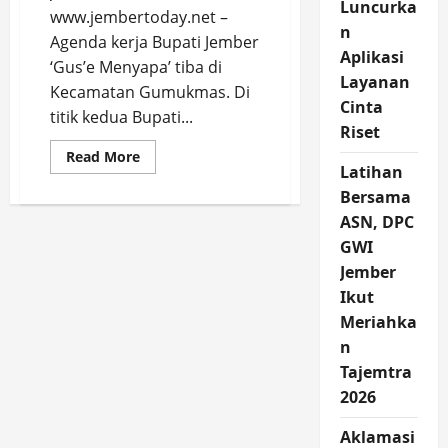
Luncurka
www.jembertoday.net –
n
Agenda kerja Bupati Jember
Aplikasi
‘Gus’e Menyapa’ tiba di
Layanan
Kecamatan Gumukmas. Di
Cinta
titik kedua Bupati...
Riset
Read
Read More
more
Latihan
about
Bersama
Gus
Fawait
ASN, DPC
Berhasil
Taklukkan
GWI
Hati
Kader
Jember
Posyandu
se
Ikut
Kecamatan
Meriahka
Gumukmas
n
Tajemtra
2026
Aklamasi