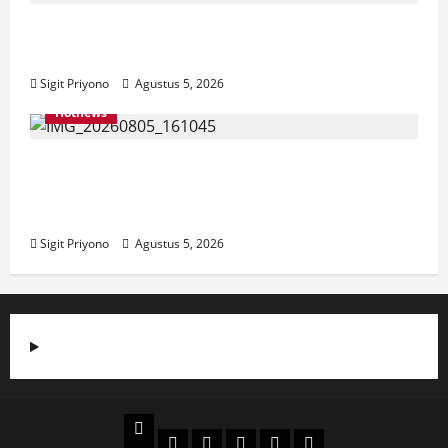
Aklamasi, Jumantoro Terpilih Jadi Ketua
DPC Projo Jember
Sigit Priyono
Agustus 5, 2026
Hotnews
Datang Sendirian, Waka Ombudsman
Jelaskan Maksud Kedatangannya ke
Jember
Sigit Priyono
Agustus 5, 2026
Beranda
Politik
Otomotif
Ekonomi
Sosial
tentang