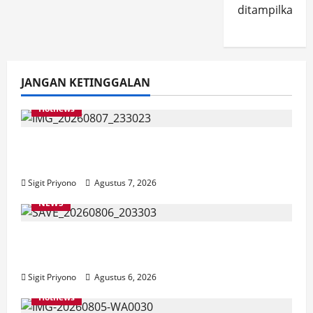
ditampilkan.
JANGAN KETINGGALAN
Hotnews
Bakesbangol Jember Luncurkan Aplikasi
Layanan Cinta Riset
Sigit Priyono
Agustus 7, 2026
NEWS
Latihan Bersama ASN, DPC GWI Jember
Ikut Meriahkan Tajemtra 2026
Sigit Priyono
Agustus 6, 2026
Hotnews