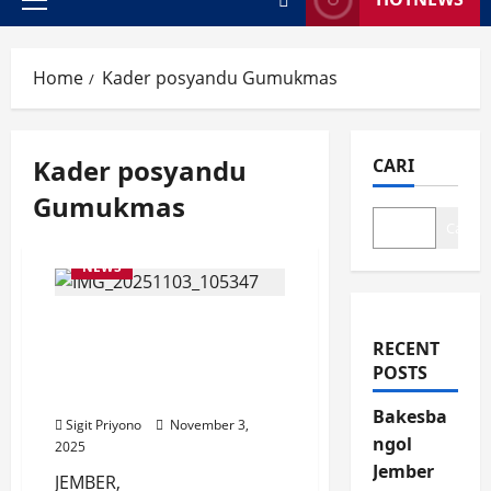
Primary
Menu
Home
Kader posyandu Gumukmas
Kader posyandu
CARI
Gumukmas
Cari
NEWS
Gus Fawait Berhasil
Taklukkan Hati Kader
RECENT
Posyandu se Kecamatan
POSTS
Gumukmas
Bakesba
Sigit Priyono
November 3,
ngol
2025
Jember
JEMBER,