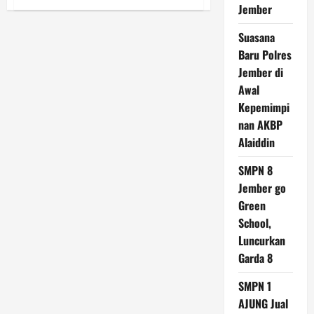
Bulog
Jember
Jember
Siap
Salurkan
Suasana
Bantuan
Baru Polres
Pangan
Beras
Jember di
dan
Migor,
Awal
Simak
Tanggalnya
Kepemimpi
nan AKBP
Alaiddin
SMPN 8
Jember go
Green
School,
Luncurkan
Garda 8
SMPN 1
AJUNG Jual