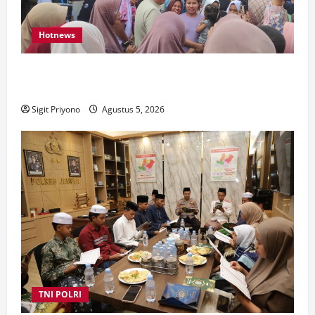
Hotnews
Datang Sendirian, Waka Ombudsman Jelaskan
Maksud Kedatangannya ke Jember
Sigit Priyono
Agustus 5, 2026
TNI POLRI