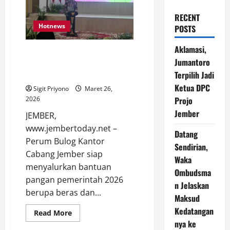
RECENT
Hotnews
POSTS
Aklamasi,
Bulog Jember Siap Salurkan
Jumantoro
Bantuan Pangan Beras dan
Terpilih Jadi
Migor, Simak Tanggalnya
Ketua DPC
Sigit Priyono
Maret 26,
2026
Projo
Jember
JEMBER,
www.jembertoday.net –
Datang
Perum Bulog Kantor
Sendirian,
Cabang Jember siap
Waka
menyalurkan bantuan
Ombudsma
pangan pemerintah 2026
n Jelaskan
berupa beras dan...
Maksud
Kedatangan
Read
Read More
more
nya ke
about