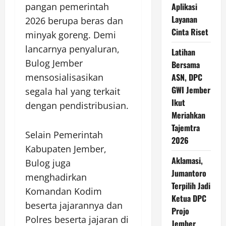
pangan pemerintah
Aplikasi
Layanan
2026 berupa beras dan
Cinta Riset
minyak goreng. Demi
lancarnya penyaluran,
Latihan
Bulog Jember
Bersama
mensosialisasikan
ASN, DPC
GWI Jember
segala hal yang terkait
Ikut
dengan pendistribusian.
Meriahkan
Tajemtra
Selain Pemerintah
2026
Kabupaten Jember,
Aklamasi,
Bulog juga
Jumantoro
menghadirkan
Terpilih Jadi
Komandan Kodim
Ketua DPC
beserta jajarannya dan
Projo
Polres beserta jajaran di
Jember