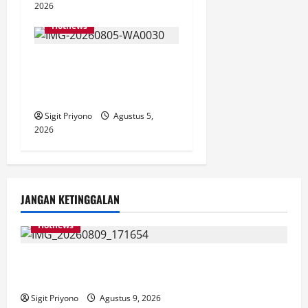
2026
Hotnews
Aklamasi, Jumantoro
Terpilih Jadi Ketua DPC
Projo Jember
Sigit Priyono
Agustus 5,
2026
JANGAN KETINGGALAN
Hotnews
Dirjen PKP Datang ke Jember, Pastikan Program
Bedah Rumah Sesuai Target
Sigit Priyono
Agustus 9, 2026