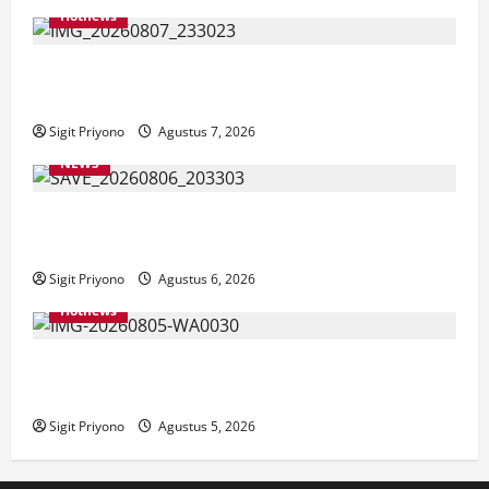
Hotnews
Bakesbangol Jember Luncurkan Aplikasi Layanan
Cinta Riset
Sigit Priyono
Agustus 7, 2026
NEWS
Latihan Bersama ASN, DPC GWI Jember Ikut
Meriahkan Tajemtra 2026
Sigit Priyono
Agustus 6, 2026
Hotnews
Aklamasi, Jumantoro Terpilih Jadi Ketua DPC Projo
Jember
Sigit Priyono
Agustus 5, 2026