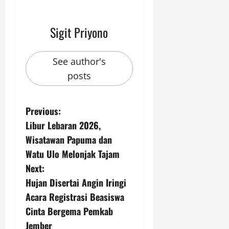
Sigit Priyono
See author's
posts
P
Previous:
Libur Lebaran 2026,
o
Wisatawan Papuma dan
s
Watu Ulo Melonjak Tajam
Next:
t
Hujan Disertai Angin Iringi
n
Acara Registrasi Beasiswa
Cinta Bergema Pemkab
a
Jember