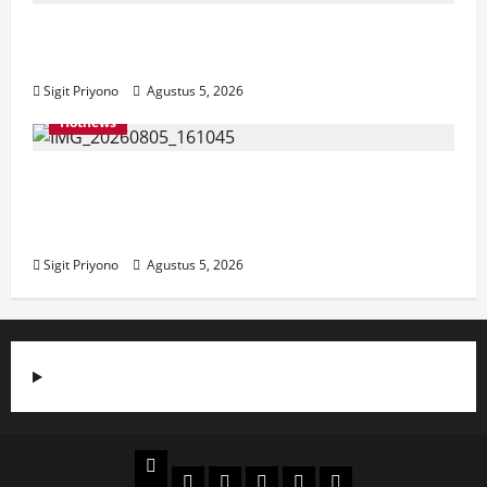
Aklamasi, Jumantoro Terpilih Jadi Ketua
DPC Projo Jember
Sigit Priyono
Agustus 5, 2026
Hotnews
Datang Sendirian, Waka Ombudsman
Jelaskan Maksud Kedatangannya ke
Jember
Sigit Priyono
Agustus 5, 2026
Beranda
Politik
Otomotif
Ekonomi
Sosial
tentang