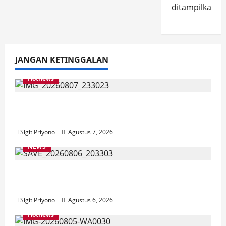
ditampilkan.
JANGAN KETINGGALAN
Hotnews
Bakesbangol Jember Luncurkan Aplikasi
Layanan Cinta Riset
Sigit Priyono
Agustus 7, 2026
NEWS
Latihan Bersama ASN, DPC GWI Jember
Ikut Meriahkan Tajemtra 2026
Sigit Priyono
Agustus 6, 2026
Hotnews