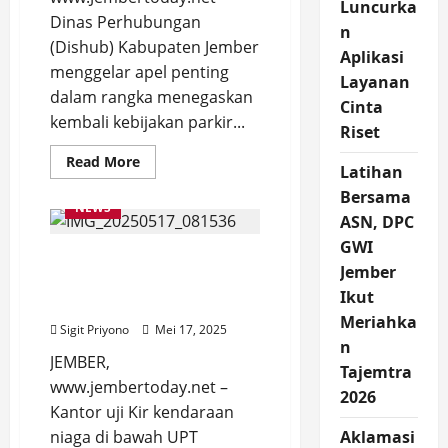
Luncurka
Dinas Perhubungan
n
(Dishub) Kabupaten Jember
Aplikasi
menggelar apel penting
Layanan
dalam rangka menegaskan
Cinta
kembali kebijakan parkir...
Riset
Read
Read More
Latihan
more
about
Bersama
Jukir
NEWS
Patuh
ASN, DPC
Aturan
Parkir
GWI
Kantor Uji Kir Kendaraan
Gratis
Jember
Dapat
di Jember Tutup, Ini
Apresiasi,
Ikut
Tolak
Penyebabnya
Pemberian
Meriahka
Pengendara
Sigit Priyono
Mei 17, 2025
n
JEMBER,
Tajemtra
www.jembertoday.net –
2026
Kantor uji Kir kendaraan
niaga di bawah UPT
Aklamasi