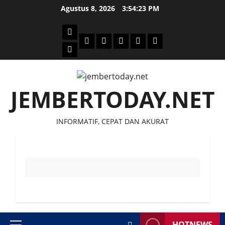
Skip
Agustus 8, 2026
3:54:24 PM
to
content
Beranda
Politik
Otomotif
Ekonomi
Sosial
tentang
News
Budaya
jember
today
JEMBERTODAY.NET
INFORMATIF, CEPAT DAN AKURAT
HOTNEWS