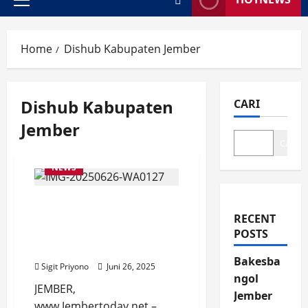
Primary
Menu
Home
Dishub Kabupaten Jember
Dishub Kabupaten
CARI
Jember
Cari
NEWS
Jukir Patuh Aturan Parkir
Gratis Dapat Apresiasi,
RECENT
Tolak Pemberian
POSTS
Pengendara
Bakesba
Sigit Priyono
Juni 26, 2025
ngol
JEMBER,
Jember
www.Jembertoday.net –