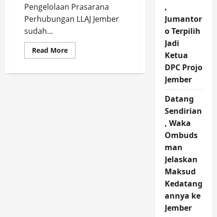
Pengelolaan Prasarana
,
Perhubungan LLAJ Jember
Jumantor
sudah...
o Terpilih
Jadi
Read
Read More
Ketua
more
about
DPC Projo
Kantor
Uji
Jember
Kir
Kendaraan
di
Datang
Jember
Sendirian
Tutup,
Ini
, Waka
Penyebabnya
Ombuds
man
Jelaskan
Maksud
Kedatang
annya ke
Jember