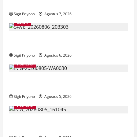
Cinta Riset
Sigit Priyono
Agustus 7, 2026
NEWS
Latihan Bersama ASN, DPC GWI Jember Ikut
Meriahkan Tajemtra 2026
Sigit Priyono
Agustus 6, 2026
Hotnews
Aklamasi, Jumantoro Terpilih Jadi Ketua DPC Projo
Jember
Sigit Priyono
Agustus 5, 2026
Hotnews
Datang Sendirian, Waka Ombudsman Jelaskan
Maksud Kedatangannya ke Jember