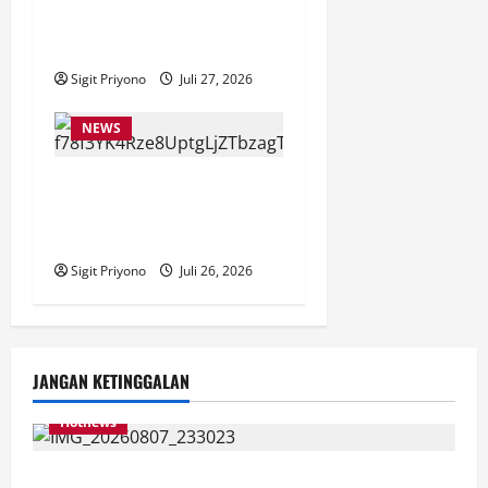
DAMPINGI SURVEI DESIL 2
DESA JUBUNG
Sigit Priyono
Juli 27, 2026
NEWS
Anggota Komisi VII DPR RI
Beri Apresiasi atas
Penyelenggaraan JFC 2026
Sigit Priyono
Juli 26, 2026
JANGAN KETINGGALAN
Hotnews
Bakesbangol Jember Luncurkan Aplikasi Layanan