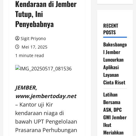
Kendaraan di Jember
Tutup, Ini
Penyebabnya
RECENT
POSTS
Sigit Priyono
Bakesbango
Mei 17, 2025
l Jember
1 minute read
Luncurkan
Aplikasi
Layanan
Cinta Riset
JEMBER,
Latihan
www.jembertoday.net
Bersama
– Kantor uji Kir
ASN, DPC
kendaraan niaga di
GWI Jember
bawah UPT Pengelolaan
Ikut
Prasarana Perhubungan
Meriahkan