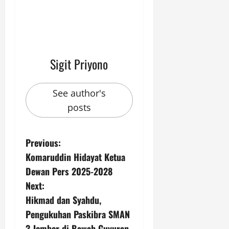
Sigit Priyono
See author's
posts
P
Previous:
Komaruddin Hidayat Ketua
o
Dewan Pers 2025-2028
s
Next:
Hikmad dan Syahdu,
t
Pengukuhan Paskibra SMAN
3 Jember di Bawah Guyuran