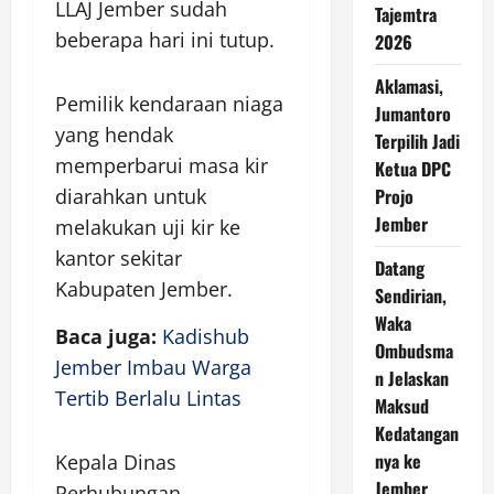
LLAJ Jember sudah
Tajemtra
beberapa hari ini tutup.
2026
Aklamasi,
Pemilik kendaraan niaga
Jumantoro
yang hendak
Terpilih Jadi
memperbarui masa kir
Ketua DPC
diarahkan untuk
Projo
Jember
melakukan uji kir ke
kantor sekitar
Datang
Kabupaten Jember.
Sendirian,
Waka
Baca juga:
Kadishub
Ombudsma
Jember Imbau Warga
n Jelaskan
Tertib Berlalu Lintas
Maksud
Kedatangan
nya ke
Kepala Dinas
Jember
Perhubungan