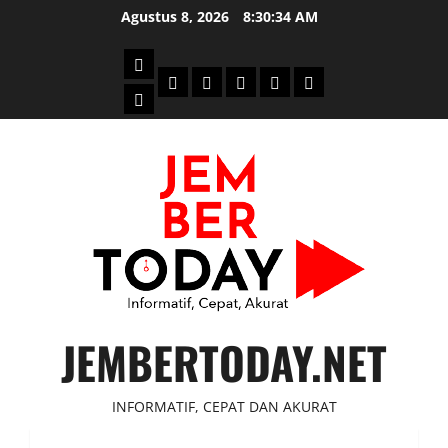
Skip
Agustus 8, 2026
8:30:34 AM
to
content
Beranda
Politik
Otomotif
Ekonomi
Sosial
tentang
News
Budaya
jember
today
JEMBERTODAY.NET
INFORMATIF, CEPAT DAN AKURAT