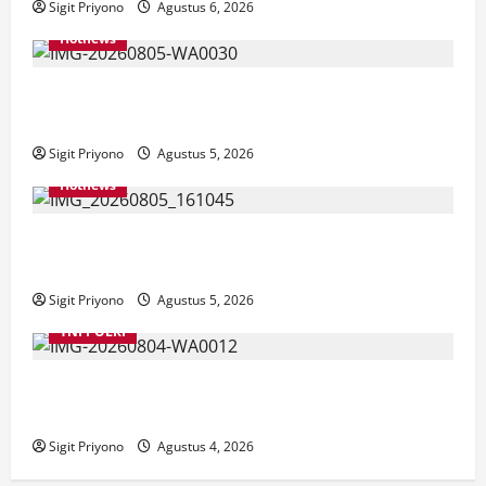
Sigit Priyono
Agustus 6, 2026
Hotnews
Aklamasi, Jumantoro Terpilih Jadi Ketua DPC Projo
Jember
Sigit Priyono
Agustus 5, 2026
Hotnews
Datang Sendirian, Waka Ombudsman Jelaskan
Maksud Kedatangannya ke Jember
Sigit Priyono
Agustus 5, 2026
TNI POLRI
Suasana Baru Polres Jember di Awal Kepemimpinan
AKBP Alaiddin
Sigit Priyono
Agustus 4, 2026