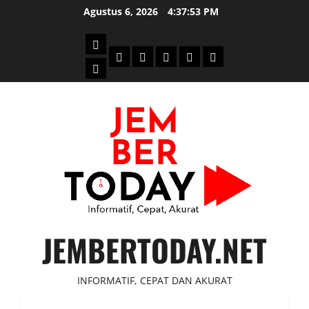
Skip
Agustus 6, 2026
4:37:53 PM
to
content
Beranda
Politik
Otomotif
Ekonomi
Sosial
tentang
News
Budaya
jember
today
JEMBERTODAY.NET
INFORMATIF, CEPAT DAN AKURAT