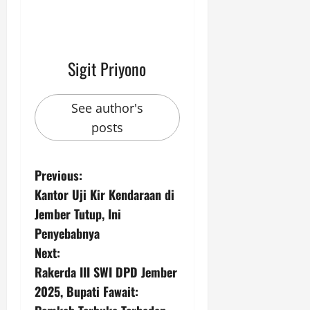
Sigit Priyono
See author's
posts
P
Previous:
Kantor Uji Kir Kendaraan di
o
Jember Tutup, Ini
s
Penyebabnya
Next:
t
Rakerda III SWI DPD Jember
n
2025, Bupati Fawait: