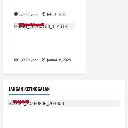
Jember
Sigit Priyono
Juli 31, 2026
Pendidikan
Kerinduan Siswa SMAN 3
Jember Terjawab, Mulai Hari
ini Terima MBG
Sigit Priyono
Januari 8, 2026
JANGAN KETINGGALAN
NEWS
Latihan Bersama ASN, DPC GWI Jember Ikut
Meriahkan Tajemtra 2026