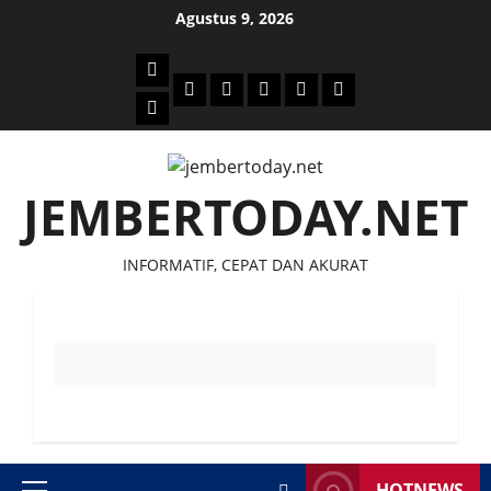
Skip
Agustus 9, 2026
to
content
Beranda
Politik
Otomotif
Ekonomi
Sosial
tentang
News
Budaya
jember
today
JEMBERTODAY.NET
INFORMATIF, CEPAT DAN AKURAT
HOTNEWS