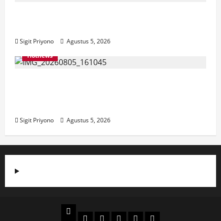
Aklamasi, Jumantoro Terpilih Jadi Ketua
DPC Projo Jember
Sigit Priyono
Agustus 5, 2026
Hotnews
Datang Sendirian, Waka Ombudsman
Jelaskan Maksud Kedatangannya ke
Jember
Sigit Priyono
Agustus 5, 2026
Beranda
Politik
Otomotif
Ekonomi
Sosial
tentang