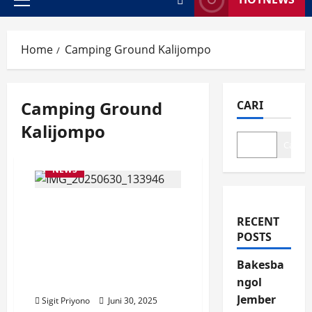
Primary
Menu
Home
Camping Ground Kalijompo
Camping Ground
CARI
Kalijompo
Cari
NEWS
Gelar Sosialisasi Program
Terbaru Bupati sambil
RECENT
Promosikan Wisata
POSTS
Kalijompo, Kecamatan
Bakesba
Sukorambi Tak Habis
ngol
Inovasi
Jember
Sigit Priyono
Juni 30, 2025