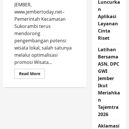
Luncurka
JEMBER,
n
www.jembertoday.net–
Aplikasi
Pemerintah Kecamatan
Layanan
Sukorambi terus
Cinta
mendorong
Riset
pengembangan potensi
wisata lokal, salah satunya
Latihan
melalui optimalisasi
Bersama
promosi Wisata...
ASN, DPC
GWI
Read
Read More
more
Jember
about
Ikut
Gelar
Sosialisasi
Meriahka
Program
Terbaru
n
Bupati
sambil
Tajemtra
Promosikan
Wisata
2026
Kalijompo,
Kecamatan
Aklamasi
Sukorambi