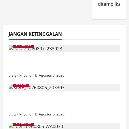
ditampilkan.
JANGAN KETINGGALAN
Hotnews
Bakesbangol Jember Luncurkan Aplikasi
Layanan Cinta Riset
Sigit Priyono
Agustus 7, 2026
NEWS
Latihan Bersama ASN, DPC GWI Jember
Ikut Meriahkan Tajemtra 2026
Sigit Priyono
Agustus 6, 2026
Hotnews