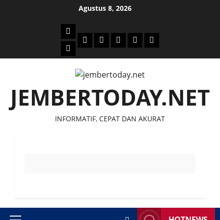
Skip
Agustus 8, 2026
to
content
Beranda
Politik
Otomotif
Ekonomi
Sosial
tentang
News
Budaya
jember
today
JEMBERTODAY.NET
INFORMATIF, CEPAT DAN AKURAT
HOTNEWS