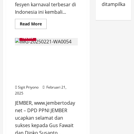
ditampilkan.
fesyen karnaval terbesar di
Indonesia ini kembali...
Read
Read More
more
about
Jember
NEWS
Fashion
Carnaval
2025
DPD PPNI JEMBER
Resmi
Diluncurkan,
Ucapkan Selamat dan
Bupati
Ajak
Sukses kepada Bupati
Warga
Fawait dan Wabup Djoko
Bersatu
Sukseskan
Susanto
Karnaval
Kelas
Sigit Priyono
Februari 21,
Dunia
2025
JEMBER, www.jembertoday
net – DPD PPNI JEMBER
ucapkan selamat dan
sukses kepada Gus Fawait
dan Djoko Susanto...