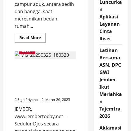
Luncurka
campur aduk, antara sedih
n
dan bangga, saat
Aplikasi
meresmikan bedah
Layanan
rumah...
Cinta
Read
Read More
Riset
more
about
Hati
Latihan
NEWS
Wabup
Bersama
Jember
Campur
ASN, DPC
Wabup Djoko:
Aduk
saat
GWI
Penyelesaian Masalah
Lihat
Bedah
Jember dengan Semangat
Jember
Rumah
Kebersamaan Bukan
Nurul
Ikut
Hayat
Hanya APBD
Meriahka
Sigit Priyono
Maret 26, 2025
n
Tajemtra
JEMBER,
2026
www.jembertoday.net –
Sedulur Djos secara
Aklamasi