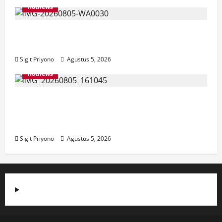
Hotnews
Aklamasi, Jumantoro Terpilih Jadi Ketua
DPC Projo Jember
Sigit Priyono
Agustus 5, 2026
Hotnews
Datang Sendirian, Waka Ombudsman
Jelaskan Maksud Kedatangannya ke
Jember
Sigit Priyono
Agustus 5, 2026