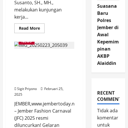
Susanto, SH., MH.,
Suasana
melakukan kunjungan
Baru
kerja...
Polres
Jember di
Read
Read More
more
Awal
about
Wabup
Kepemim
NEWS
Jember,
Djoko
pinan
Susanto
AKBP
Jember Fashion Carnaval
Kunker
ke
2025 Resmi Diluncurkan,
Alaiddin
BPBD
dan
Bupati Ajak Warga
Damkar,
Bersatu Sukseskan
Bupati
Fawait
Karnaval Kelas Dunia
masih
Retreat
Sigit Priyono
Februari 25,
RECENT
2025
COMMENTS
JEMBER,www.jembertoday.net
Tidak ada
– Jember Fashion Carnaval
komentar
(JFC) 2025 resmi
untuk
diluncurkan! Gelaran