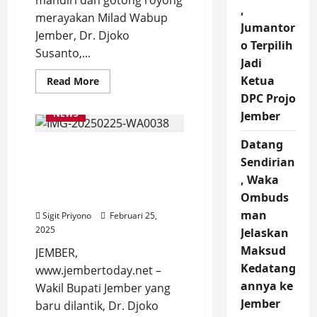
mandiri dan gotong royong
,
merayakan Milad Wabup
Jumantor
Jember, Dr. Djoko
o Terpilih
Susanto,...
Jadi
Ketua
Read
Read More
more
DPC Projo
about
Wabup
NEWS
Jember
Djoko:
Penyelesaian
Masalah
Datang
Wabup Jember, Djoko
Jember
dengan
Sendirian
Susanto Kunker ke BPBD
Semangat
, Waka
Kebersamaan
dan Damkar, Bupati
Bukan
Fawait masih Retreat
Ombuds
Hanya
APBD
man
Sigit Priyono
Februari 25,
2025
Jelaskan
Maksud
JEMBER,
Kedatang
www.jembertoday.net –
annya ke
Wakil Bupati Jember yang
Jember
baru dilantik, Dr. Djoko