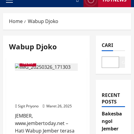
Primary
Menu
Home
Wabup Djoko
Wabup Djoko
CARI
Cari
NEWS
Hati Wabup Jember
Campur Aduk saat Lihat
Bedah Rumah Nurul
RECENT
Hayat
POSTS
Sigit Priyono
Maret 26, 2025
Bakesba
JEMBER,
ngol
www.jembertoday.net –
Jember
Hati Wabup Jember terasa