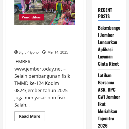
RECENT
POSTS
Pendidikan
Bakesbango
TMMD ke-124 Kodim
l Jember
0824/Jember juga Sasar Murid
Luncurkan
SD untuk Penguatan Karakter
Aplikasi
Sigit Priyono
Mei 14, 2025
Layanan
JEMBER,
Cinta Riset
www.jembertoday.net –
Latihan
Selain pembangunan fisik
Bersama
TMMD ke-124 Kodim
ASN, DPC
0824/Jember tahun 2025
GWI Jember
juga menyasar non fisik.
Ikut
Salah...
Meriahkan
Read
Read More
Tajemtra
more
about
2026
TMMD