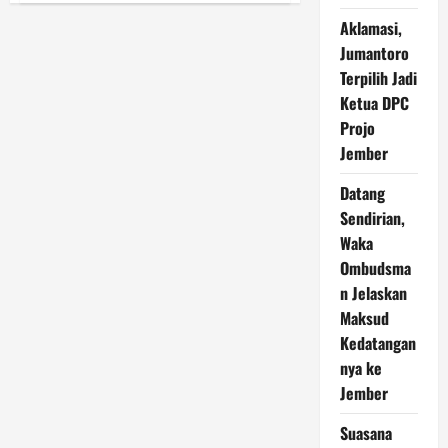
ke-
124
Aklamasi,
Kodim
Jumantoro
0824/Jember
juga
Terpilih Jadi
Sasar
Murid
Ketua DPC
SD
untuk
Projo
Penguatan
Karakter
Jember
Datang
Sendirian,
Waka
Ombudsma
n Jelaskan
Maksud
Kedatangan
nya ke
Jember
Suasana