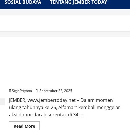
SOSIAL BUDAYA
TENTANG JEMBER TODAY
Momen Ulang Tahun ke-26 Alfamart Targetkan 26
Ribu Kantong Darah dari 34 Kota dan Kabupaten
Sigit Priyono
September 22, 2025
JEMBER, www.jembertoday.net – Dalam momen
ulang tahunnya ke-26, Alfamart kembali menggelar
aksi donor darah serentak di 34...
Read
Read More
more