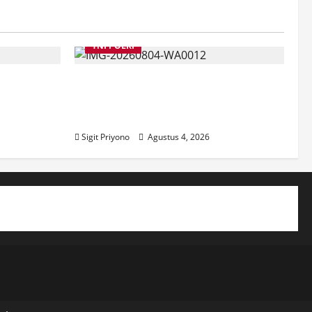
TNI POLRI
a
Suasana Baru Polres Jember di
Maksud
Awal Kepemimpinan AKBP
ber
Alaiddin
Sigit Priyono
Agustus 4, 2026