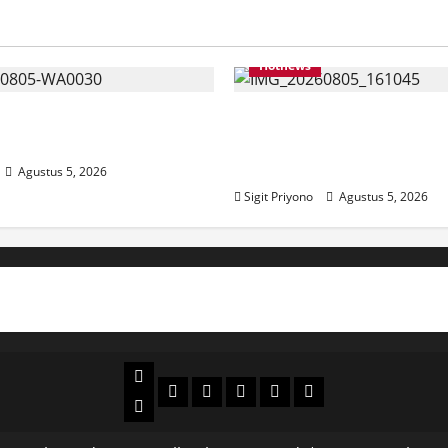
Hotnews
 Jumantoro Terpilih Jadi
Datang Sendirian, Wak
C Projo Jember
Ombudsman Jelaskan 
Kedatangannya ke Jem
Agustus 5, 2026
Sigit Priyono
Agustus 5, 2026
Beranda
Politik
Otomotif
Ekonomi
Sosial
tentang
News
Budaya
jember