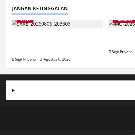
JANGAN KETINGGALAN
NEWS
Hotnews
Latihan Bersama ASN, DPC GWI
Aklamasi,
Jember Ikut Meriahkan Tajemtra
Ketua DP
2026
Sigit Priyono
Sigit Priyono
Agustus 6, 2026