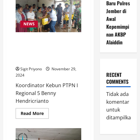
Reborn
Baru Polres
Beach
Jember di
Run,
Pelari
Awal
PTPN
Regional
NEWS
Kepemimpi
5
Taklukkan
nan AKBP
Jalur
Tanggap Cepat PTPN I Regional
Alaiddin
Pantai
Selatan
5 Tangani Banjir di Desa
Wonoasri dan Desa
Curahnongko
Sigit Priyono
November 29,
RECENT
2024
COMMENTS
Koordinator Kebun PTPN I
Regional 5 Benny
Tidak ada
Hendricrianto
komentar
untuk
Read
Read More
ditampilkan.
more
about
Tanggap
Cepat
PTPN
I