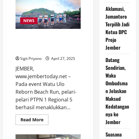
Wilayah
3
Aklamasi,
Jatim
Jumantoro
Dorong
Pembinaan
NEWS
Terpilih Jadi
dan
Sertifikasi
Ketua DPC
Calon
Watu Ulo Reborn Beach Run,
Ahli
Projo
K3
Pelari PTPN Regional 5
Jember
Umum
Taklukkan Jalur Pantai Selatan
Sigit Priyono
April 27, 2025
Datang
Sendirian,
JEMBER,
Waka
www.jembertoday.net –
Ombudsma
Pada event Watu Ulo
n Jelaskan
Reborn Beach Run, pelari-
Maksud
pelari PTPN 1 Regional 5
Kedatangan
berhasil menaklukkan...
nya ke
Read
Read More
Jember
more
about
Watu
Suasana
Ulo