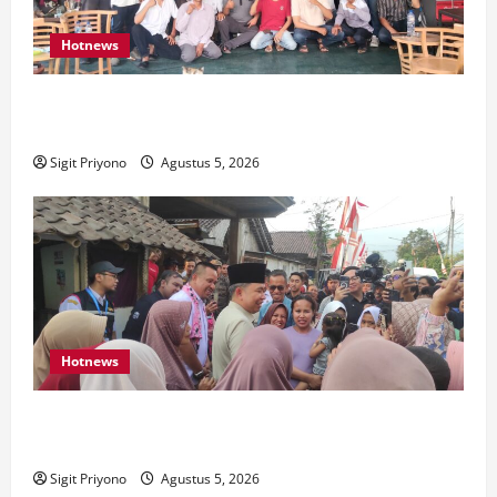
Hotnews
Aklamasi, Jumantoro Terpilih Jadi Ketua DPC Projo
Jember
Sigit Priyono
Agustus 5, 2026
Hotnews
Datang Sendirian, Waka Ombudsman Jelaskan
Maksud Kedatangannya ke Jember
Sigit Priyono
Agustus 5, 2026