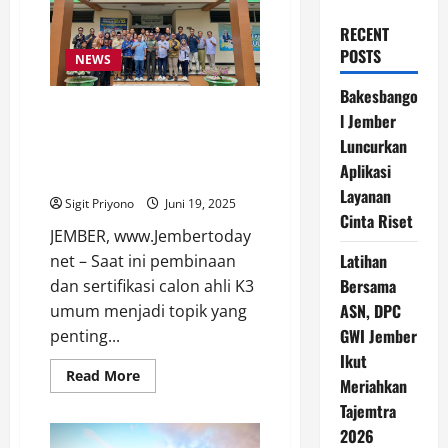
RECENT
POSTS
NEWS
Bakesbango
Gabungan Pengusaha
l Jember
Perkebunan Wilayah 3 Jatim
Luncurkan
Dorong Pembinaan dan
Aplikasi
Sertifikasi Calon Ahli K3 Umum
Layanan
Sigit Priyono
Juni 19, 2025
Cinta Riset
JEMBER, www.Jembertoday
Latihan
net – Saat ini pembinaan
Bersama
dan sertifikasi calon ahli K3
ASN, DPC
umum menjadi topik yang
GWI Jember
penting...
Ikut
Read
Read More
Meriahkan
more
about
Tajemtra
Gabungan
Pengusaha
2026
Perkebunan