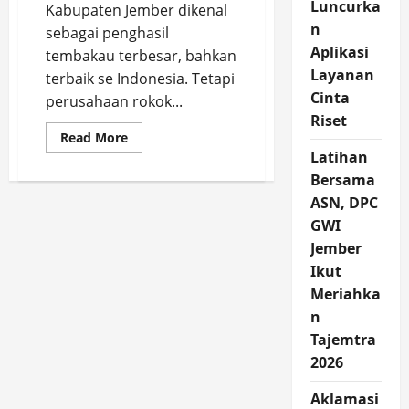
Luncurka
Kabupaten Jember dikenal
n
sebagai penghasil
Aplikasi
tembakau terbesar, bahkan
Layanan
terbaik se Indonesia. Tetapi
Cinta
perusahaan rokok...
Riset
Read
Read More
more
Latihan
about
Pabrik
Bersama
Rokok
di
ASN, DPC
Jember
GWI
yang
Terdaftar
Jember
di
Kantor
Ikut
Bea
Cukai
Meriahka
dan
Syarat-
n
Syarat
Tajemtra
Pengajuan
NPPKBC
2026
Aklamasi