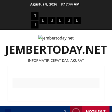
Skip
Agustus 8, 2026
8:17:44 AM
to
content
Beranda
Politik
Otomotif
Ekonomi
Sosial
tentang
News
Budaya
jember
today
JEMBERTODAY.NET
INFORMATIF, CEPAT DAN AKURAT
HOTNEWS