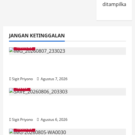
ditampilkan.
JANGAN KETINGGALAN
Hotnews
Bakesbangol Jember Luncurkan Aplikasi
Layanan Cinta Riset
Sigit Priyono
Agustus 7, 2026
NEWS
Latihan Bersama ASN, DPC GWI Jember
Ikut Meriahkan Tajemtra 2026
Sigit Priyono
Agustus 6, 2026
Hotnews