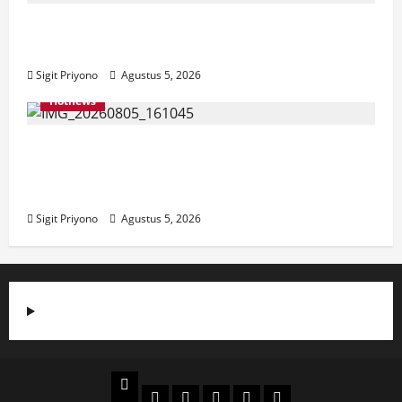
Aklamasi, Jumantoro Terpilih Jadi Ketua
DPC Projo Jember
Sigit Priyono
Agustus 5, 2026
Hotnews
Datang Sendirian, Waka Ombudsman
Jelaskan Maksud Kedatangannya ke
Jember
Sigit Priyono
Agustus 5, 2026
Beranda
Politik
Otomotif
Ekonomi
Sosial
tentang