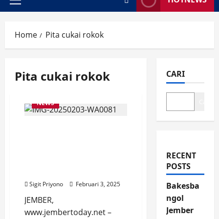
Primary
Menu
Home
Pita cukai rokok
Pita cukai rokok
CARI
Cari
NEWS
Pabrik Rokok di Jember
yang Terdaftar di Kantor
Bea Cukai dan Syarat-
RECENT
Syarat Pengajuan
POSTS
NPPKBC
Sigit Priyono
Februari 3, 2025
Bakesba
ngol
JEMBER,
Jember
www.jembertoday.net –