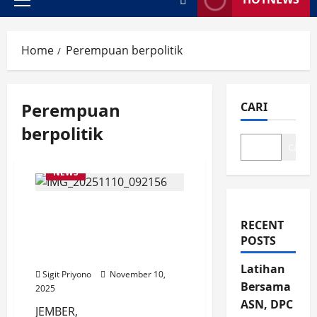
Primary
Menu
Home
Perempuan berpolitik
Perempuan
CARI
berpolitik
Cari
NEWS
Sarasehan Bakesbangpol
Jember: Perempuan
RECENT
bukan “Konco Wingking”
POSTS
dalam Politik
Latihan
Sigit Priyono
November 10,
Bersama
2025
ASN, DPC
JEMBER,