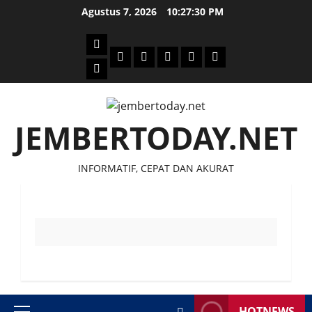
Skip
Agustus 7, 2026
10:27:30 PM
to
content
Beranda
Politik
Otomotif
Ekonomi
Sosial
tentang
News
Budaya
jember
today
JEMBERTODAY.NET
INFORMATIF, CEPAT DAN AKURAT
HOTNEWS