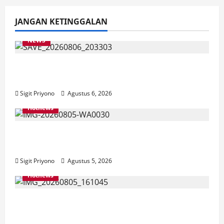
JANGAN KETINGGALAN
NEWS
Latihan Bersama ASN, DPC GWI Jember
Ikut Meriahkan Tajemtra 2026
Sigit Priyono
Agustus 6, 2026
Hotnews
Aklamasi, Jumantoro Terpilih Jadi Ketua
DPC Projo Jember
Sigit Priyono
Agustus 5, 2026
Hotnews
Datang Sendirian, Waka Ombudsman
Jelaskan Maksud Kedatangannya ke