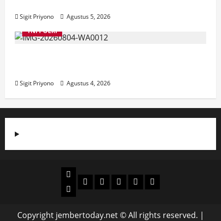
Jember
Sigit Priyono
Agustus 5, 2026
TNI POLRI
Suasana Baru Polres Jember di Awal
Kepemimpinan AKBP Alaiddin
Sigit Priyono
Agustus 4, 2026
Beranda
Politik
Otomotif
Ekonomi
Sosial
tentang
News
Budaya
jember
today
Copyright jembertoday.net © All rights reserved.
|