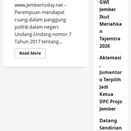
GWI
www.jembertoday.net –
Jember
Perempuan mendapat
Ikut
ruang dalam panggung
Meriahka
politik dalam negeri.
n
Undang-Undang nomor 7
Tajemtra
Tahun 2017 tentang...
2026
Read
Read More
more
Aklamasi
about
,
Sarasehan
Bakesbangpol
Jumantor
Jember:
Perempuan
o Terpilih
bukan
“Konco
Jadi
Wingking”
dalam
Ketua
Politik
DPC Projo
Jember
Datang
Sendirian