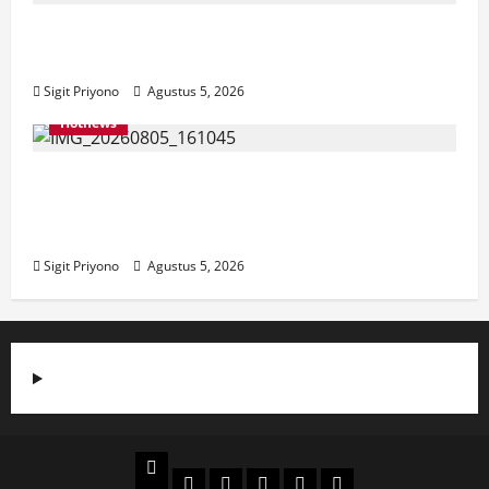
Aklamasi, Jumantoro Terpilih Jadi Ketua
DPC Projo Jember
Sigit Priyono
Agustus 5, 2026
Hotnews
Datang Sendirian, Waka Ombudsman
Jelaskan Maksud Kedatangannya ke
Jember
Sigit Priyono
Agustus 5, 2026
Beranda
Politik
Otomotif
Ekonomi
Sosial
tentang