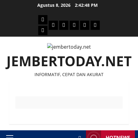
Skip
Agustus 8, 2026
2:42:48 PM
to
content
Beranda
Politik
Otomotif
Ekonomi
Sosial
tentang
News
Budaya
jember
today
JEMBERTODAY.NET
INFORMATIF, CEPAT DAN AKURAT
HOTNEWS