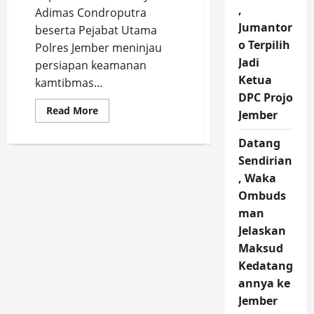
,
Adimas Condroputra
Jumantor
beserta Pejabat Utama
o Terpilih
Polres Jember meninjau
Jadi
persiapan keamanan
Ketua
kamtibmas...
DPC Projo
Read
Read More
Jember
more
about
Kapolres
Datang
Tinjau
Gereja
Sendirian
Katolik
, Waka
Santo
Yusup,
Ombuds
Persiapan
Pengamanan
man
Natal
2025
Jelaskan
Maksud
Kedatang
annya ke
Jember