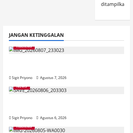
ditampilkan.
JANGAN KETINGGALAN
Hotnews
Bakesbangol Jember Luncurkan Aplikasi
Layanan Cinta Riset
Sigit Priyono
Agustus 7, 2026
NEWS
Latihan Bersama ASN, DPC GWI Jember
Ikut Meriahkan Tajemtra 2026
Sigit Priyono
Agustus 6, 2026
Hotnews