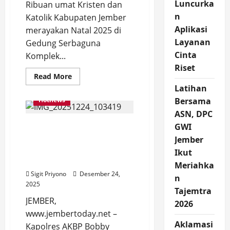
Luncurka
Ribuan umat Kristen dan
n
Katolik Kabupaten Jember
Aplikasi
merayakan Natal 2025 di
Layanan
Gedung Serbaguna
Cinta
Komplek...
Riset
Read
Read More
more
Latihan
about
Umat
Hotnews
Bersama
Kristen
dan
ASN, DPC
Katolik
Kapolres Tinjau Gereja
Jember
GWI
Rayakan
Katolik Santo Yusup,
Jember
Natal
2025,
Persiapan Pengamanan
Ikut
Ultah
Natal 2025
ke-
Meriahka
50
Sigit Priyono
Desember 24,
MAG
n
Potong
2025
Tajemtra
Tumpeng
JEMBER,
2026
www.jembertoday.net –
Aklamasi
Kapolres AKBP Bobby