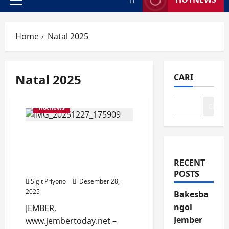
Primary
Menu
Home
Natal 2025
Natal 2025
CARI
Cari
Hotnews
Umat Kristen dan Katolik
Jember Rayakan Natal
2025, Ultah ke-50 MAG
RECENT
Potong Tumpeng
POSTS
Sigit Priyono
Desember 28,
2025
Bakesba
ngol
JEMBER,
Jember
www.jembertoday.net –