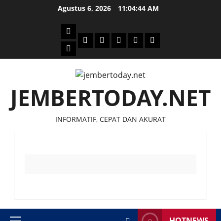
Skip
Agustus 6, 2026
11:04:45 AM
to
content
Beranda
Politik
Otomotif
Ekonomi
Sosial
tentang
News
Budaya
jember
today
JEMBERTODAY.NET
INFORMATIF, CEPAT DAN AKURAT
HOTNEWS