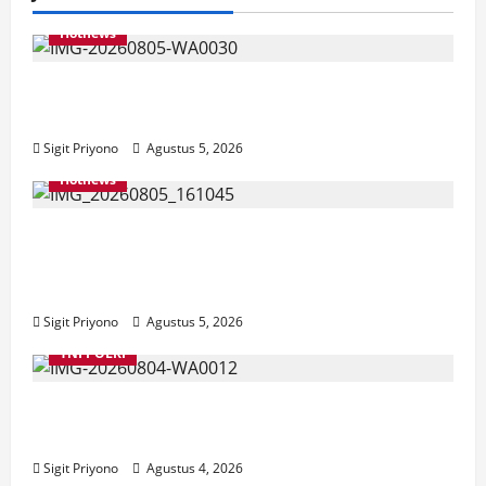
Hotnews
Aklamasi, Jumantoro Terpilih Jadi Ketua
DPC Projo Jember
Sigit Priyono
Agustus 5, 2026
Hotnews
Datang Sendirian, Waka Ombudsman
Jelaskan Maksud Kedatangannya ke
Jember
Sigit Priyono
Agustus 5, 2026
TNI POLRI
Suasana Baru Polres Jember di Awal
Kepemimpinan AKBP Alaiddin
Sigit Priyono
Agustus 4, 2026