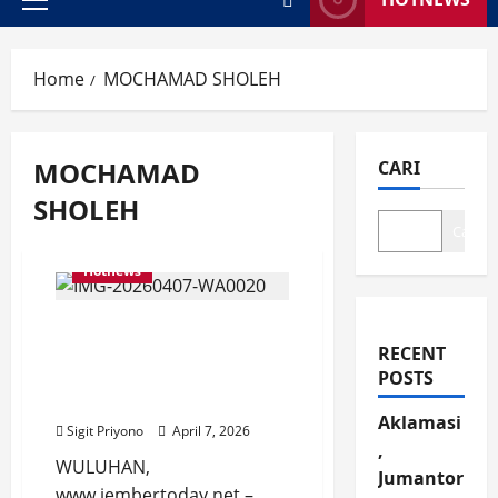
Primary
Menu
Home
MOCHAMAD SHOLEH
MOCHAMAD
CARI
SHOLEH
Cari
Hotnews
DPC PROJO Jember
Bertekad Sukseskan
RECENT
Konferensi Daerah di
POSTS
Malang
Aklamasi
Sigit Priyono
April 7, 2026
,
WULUHAN,
Jumantor
www.jembertoday.net –