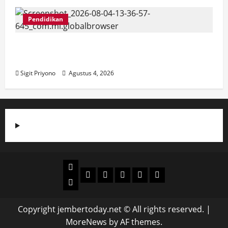
Pendidikan
SMPN 8 Jember go Green School,
Luncurkan Garda 8
Sigit Priyono
Agustus 4, 2026
Beranda
Politik
Otomotif
Ekonomi
Sosial
tentang
News
Budaya
jember
today
Copyright jembertoday.net © All rights reserved.
|
MoreNews
by AF themes.