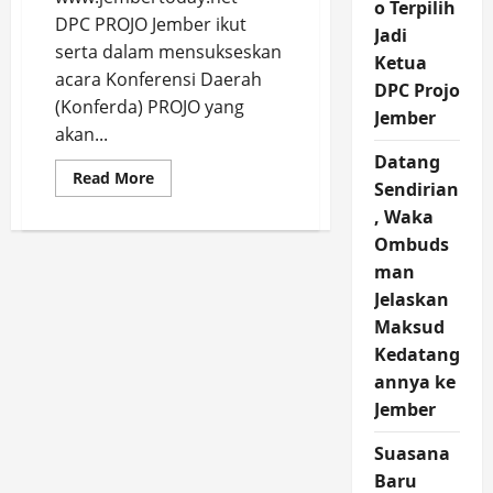
o Terpilih
DPC PROJO Jember ikut
Jadi
serta dalam mensukseskan
Ketua
acara Konferensi Daerah
DPC Projo
(Konferda) PROJO yang
Jember
akan...
Datang
Read
Read More
Sendirian
more
about
, Waka
DPC
PROJO
Ombuds
Jember
Bertekad
man
Sukseskan
Jelaskan
Konferensi
Daerah
Maksud
di
Malang
Kedatang
annya ke
Jember
Suasana
Baru