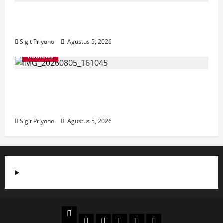
Aklamasi, Jumantoro Terpilih Jadi Ketua
DPC Projo Jember
Sigit Priyono
Agustus 5, 2026
Hotnews
Datang Sendirian, Waka Ombudsman
Jelaskan Maksud Kedatangannya ke
Jember
Sigit Priyono
Agustus 5, 2026
Beranda
Politik
Otomotif
Ekonomi
Sosial
tentang