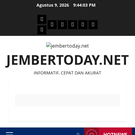
Skip
Agustus 9, 2026
9:44:03 PM
to
content
Beranda
Politik
Otomotif
Ekonomi
Sosial
tentang
News
Budaya
jember
today
JEMBERTODAY.NET
INFORMATIF, CEPAT DAN AKURAT
HOTNEWS