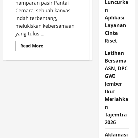
Luncurka
hamparan pasir Pantai
n
Cemara, sebuah kanvas
Aplikasi
indah terbentang,
Layanan
melukiskan kebersamaan
Cinta
yang tulus....
Riset
Read
Read More
more
Latihan
about
DANPOSAL
Bersama
Puger
Chess
ASN, DPC
Cup
2025,
GWI
Episentrum
Jember
Sport
Tourism
Ikut
di
Pantai
Meriahka
Cemara
(Pancer)
n
Tajemtra
2026
Aklamasi