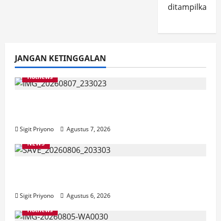
ditampilkan.
JANGAN KETINGGALAN
Hotnews
Bakesbangol Jember Luncurkan Aplikasi
Layanan Cinta Riset
Sigit Priyono
Agustus 7, 2026
NEWS
Latihan Bersama ASN, DPC GWI Jember
Ikut Meriahkan Tajemtra 2026
Sigit Priyono
Agustus 6, 2026
Hotnews