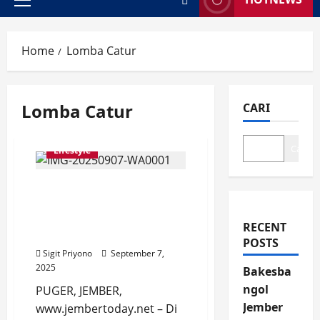
Primary
Menu
Home
Lomba Catur
Lomba Catur
CARI
Cari
Lifestyle
DANPOSAL Puger Chess
Cup 2025, Episentrum
Sport Tourism di Pantai
RECENT
Cemara (Pancer)
POSTS
Sigit Priyono
September 7,
2025
Bakesba
ngol
PUGER, JEMBER,
Jember
www.jembertoday.net – Di