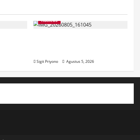
Hotnews
pilih Jadi
Datang Sendirian, Waka
r
Ombudsman Jelaskan Maksud
Kedatangannya ke Jember
Sigit Priyono
Agustus 5, 2026