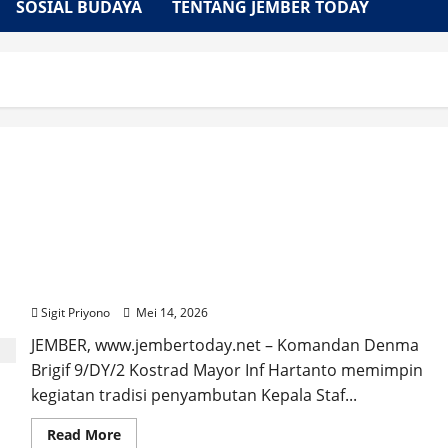
SOSIAL BUDAYA
TENTANG JEMBER TODAY
Selamat Datang, Kasbrig 9/DY/2 Kostrad Letkol
Inf Tri Wiratno
Sigit Priyono
Mei 14, 2026
JEMBER, www.jembertoday.net – Komandan Denma
Brigif 9/DY/2 Kostrad Mayor Inf Hartanto memimpin
kegiatan tradisi penyambutan Kepala Staf...
Read
Read More
more