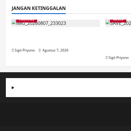
JANGAN KETINGGALAN
Hotnews
NEWS
Bakesbangol Jember Luncurkan
Latihan 
Aplikasi Layanan Cinta Riset
Jember I
2026
Sigit Priyono
Agustus 7, 2026
Sigit Priyono