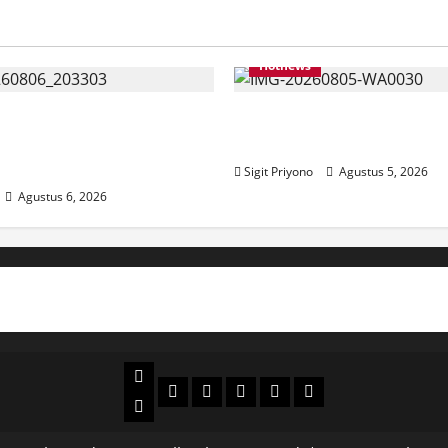
Hotnews
Bersama ASN, DPC GWI
Aklamasi, Jumantoro Ter
kut Meriahkan Tajemtra
Ketua DPC Projo Jembe
Sigit Priyono
Agustus 5, 2026
Agustus 6, 2026
Beranda
Politik
Otomotif
Ekonomi
Sosial
tentang
News
Budaya
jember