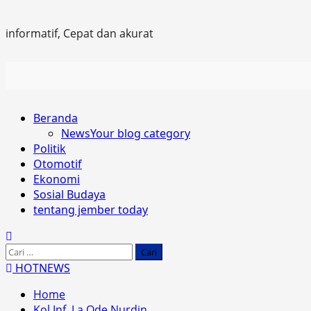
informatif, Cepat dan akurat
Primary
Beranda
Menu
News
Your blog category
Politik
Otomotif
Ekonomi
Sosial Budaya
tentang jember today
Cari
untuk:
HOTNEWS
Home
Kol.Inf. La Ode Nurdin