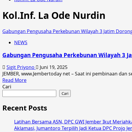
Kol.Inf. La Ode Nurdin
Gabungan Pengusaha Perkebunan Wilayah 3 Jatim Dorong 
NEWS
Gabungan Pengusaha Perkebunan Wilayah 3 Jat
Sigit Priyono
Juni 19, 2025
JEMBER, www.Jembertoday net – Saat ini pembinaan dan ser
Read
Read More
more
Cari
about
Cari
Gabungan
Pengusaha
Recent Posts
Perkebunan
Wilayah
Latihan Bersama ASN, DPC GWI Jember Ikut Meriahk
3
Aklamasi, Jumantoro Terpilih Jadi Ketua DPC Projo J
Jatim