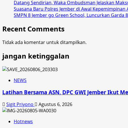
Datang Sendirian, Waka Ombudsman Jelaskan Maks
Dorong
Suasana Baru Polres Jember di Awal Kepemimpinan 
Pembinaan
SMPN 8 Jember go Green School, Luncurkan Garda 8
dan
Sertifikasi
Recent Comments
Calon
Ahli
Tidak ada komentar untuk ditampilkan.
K3
Umum
jangan ketinggalan
NEWS
Latihan Bersama ASN, DPC GWI Jember Ikut Me
Sigit Priyono
Agustus 6, 2026
Hotnews