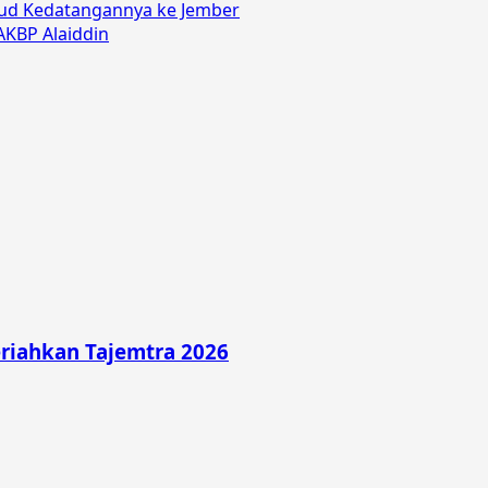
ud Kedatangannya ke Jember
AKBP Alaiddin
riahkan Tajemtra 2026