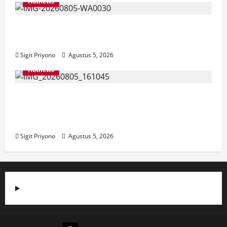
Hotnews
Aklamasi, Jumantoro Terpilih Jadi Ketua
DPC Projo Jember
Sigit Priyono
Agustus 5, 2026
Hotnews
Datang Sendirian, Waka Ombudsman
Jelaskan Maksud Kedatangannya ke
Jember
Sigit Priyono
Agustus 5, 2026