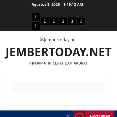
Skip
Agustus 8, 2026
9:19:12 AM
to
content
Beranda
Politik
Otomotif
Ekonomi
Sosial
tentang
News
Budaya
jember
today
JEMBERTODAY.NET
INFORMATIF, CEPAT DAN AKURAT
HOTNEWS