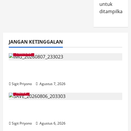
untuk
ditampilkan.
JANGAN KETINGGALAN
Hotnews
Bakesbangol Jember Luncurkan Aplikasi
Layanan Cinta Riset
Sigit Priyono
Agustus 7, 2026
NEWS
Latihan Bersama ASN, DPC GWI Jember
Ikut Meriahkan Tajemtra 2026
Sigit Priyono
Agustus 6, 2026