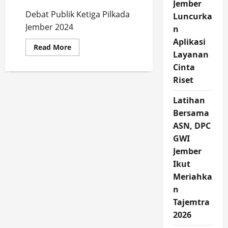
Jember
Debat Publik Ketiga Pilkada
Luncurka
Jember 2024
n
Aplikasi
Read
Read More
more
Layanan
about
Cinta
Kedua
Paslon
Riset
Bupati
Jember
Dukung
Latihan
JFC
dengan
Bersama
Cara
Berbeda
ASN, DPC
GWI
Jember
Ikut
Meriahka
n
Tajemtra
2026