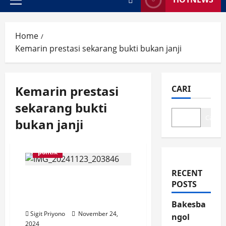
Primary
Menu
Home
Kemarin prestasi sekarang bukti bukan janji
Kemarin prestasi
CARI
sekarang bukti
Cari
bukan janji
politik
RECENT
Kedua Paslon Bupati
POSTS
Jember Dukung JFC
dengan Cara Berbeda
Bakesba
Sigit Priyono
November 24,
ngol
2024