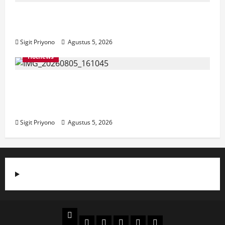
Aklamasi, Jumantoro Terpilih Jadi Ketua
DPC Projo Jember
Sigit Priyono
Agustus 5, 2026
Hotnews
Datang Sendirian, Waka Ombudsman
Jelaskan Maksud Kedatangannya ke
Jember
Sigit Priyono
Agustus 5, 2026
Beranda
Politik
Otomotif
Ekonomi
Sosial
tentang