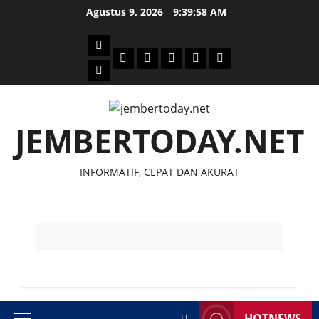
Skip
Agustus 9, 2026
9:39:58 AM
to
content
Beranda
Politik
Otomotif
Ekonomi
Sosial
tentang
News
Budaya
jember
today
JEMBERTODAY.NET
INFORMATIF, CEPAT DAN AKURAT
HOTNEWS