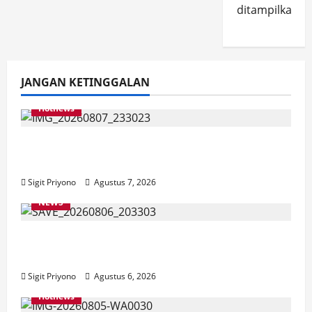
ditampilkan.
JANGAN KETINGGALAN
Hotnews
Bakesbangol Jember Luncurkan Aplikasi
Layanan Cinta Riset
Sigit Priyono
Agustus 7, 2026
NEWS
Latihan Bersama ASN, DPC GWI Jember
Ikut Meriahkan Tajemtra 2026
Sigit Priyono
Agustus 6, 2026
Hotnews