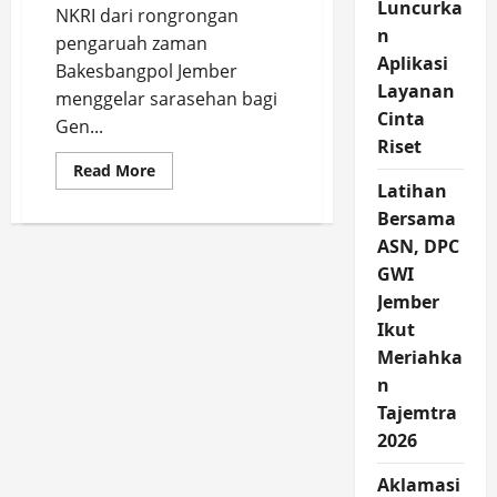
Luncurka
NKRI dari rongrongan
n
pengaruah zaman
Aplikasi
Bakesbangpol Jember
Layanan
menggelar sarasehan bagi
Cinta
Gen...
Riset
Read
Read More
more
Latihan
about
Jaga
Bersama
Pluralitas,
ASN, DPC
Bakesbangpol
Jember
GWI
Kumpulkan
Gen
Jember
Z
Lintas
Ikut
Iman
di
Meriahka
JPH
n
Tajemtra
2026
Aklamasi