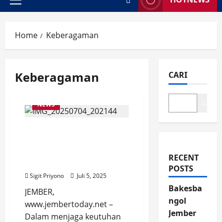
Primary
Menu
Home
Keberagaman
Keberagaman
CARI
Cari
NEWS
Jaga Pluralitas,
Bakesbangpol Jember
Kumpulkan Gen Z Lintas
RECENT
Iman di JPH
POSTS
Sigit Priyono
Juli 5, 2025
Bakesba
JEMBER,
ngol
www.jembertoday.net –
Jember
Dalam menjaga keutuhan