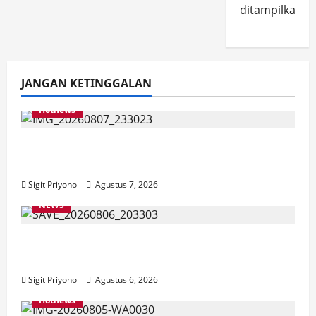
ditampilkan.
JANGAN KETINGGALAN
Hotnews
Bakesbangol Jember Luncurkan Aplikasi
Layanan Cinta Riset
Sigit Priyono
Agustus 7, 2026
NEWS
Latihan Bersama ASN, DPC GWI Jember
Ikut Meriahkan Tajemtra 2026
Sigit Priyono
Agustus 6, 2026
Hotnews