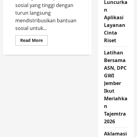
Luncurka
sosial yang tinggi dengan
n
turun langsung
Aplikasi
mendistribusikan bantuan
Layanan
sosial untuk...
Cinta
Read
Riset
Read More
more
about
Latihan
Camat
Sukorambi
Bersama
Distribusikan
Bansos
ASN, DPC
Lansia
Door
GWI
to
Door
Jember
Ikut
Meriahka
n
Tajemtra
2026
Aklamasi