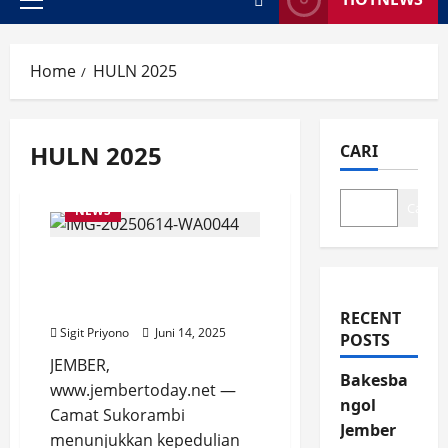
Primary
Menu
Home
HULN 2025
HULN 2025
CARI
Cari
NEWS
Camat Sukorambi
Distribusikan Bansos
Lansia Door to Door
RECENT
Sigit Priyono
Juni 14, 2025
POSTS
JEMBER,
Bakesba
www.jembertoday.net —
ngol
Camat Sukorambi
Jember
menunjukkan kepedulian