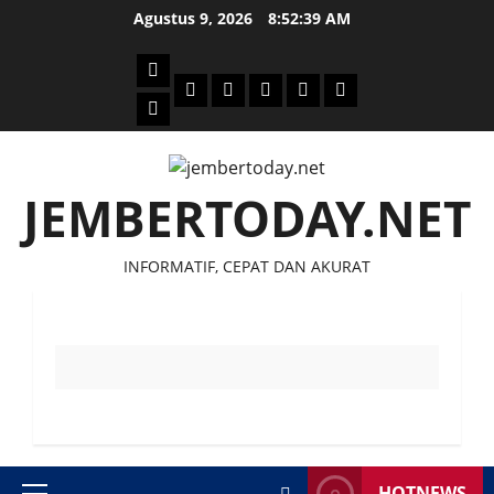
Skip
Agustus 9, 2026
8:52:39 AM
to
content
Beranda
Politik
Otomotif
Ekonomi
Sosial
tentang
News
Budaya
jember
today
JEMBERTODAY.NET
INFORMATIF, CEPAT DAN AKURAT
HOTNEWS