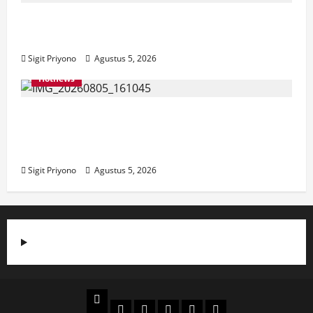
Aklamasi, Jumantoro Terpilih Jadi Ketua
DPC Projo Jember
Sigit Priyono
Agustus 5, 2026
Hotnews
Datang Sendirian, Waka Ombudsman
Jelaskan Maksud Kedatangannya ke
Jember
Sigit Priyono
Agustus 5, 2026
Beranda
Politik
Otomotif
Ekonomi
Sosial
tentang