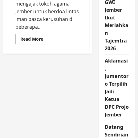
GWI
mengajak tokoh agama
Jember
Jember untuk berdoa lintas
Ikut
iman pasca kerusuhan di
Meriahka
beberapa...
n
Read
Read More
Tajemtra
more
about
2026
Gusdurian
Ajak
Doa
Aklamasi
Lintas
,
Iman
di
Jumantor
Jember
Pasca
o Terpilih
Kerusuhan
Jadi
Ketua
DPC Projo
Jember
Datang
Sendirian