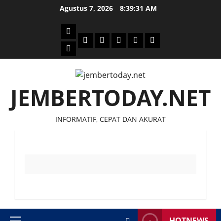
Skip
Agustus 7, 2026
8:39:32 AM
to
content
Beranda
Politik
Otomotif
Ekonomi
Sosial
tentang
News
Budaya
jember
today
JEMBERTODAY.NET
INFORMATIF, CEPAT DAN AKURAT
HOTNEWS