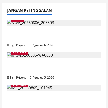
JANGAN KETINGGALAN
NEWS
Latihan Bersama ASN, DPC GWI Jember
Ikut Meriahkan Tajemtra 2026
Sigit Priyono
Agustus 6, 2026
Hotnews
Aklamasi, Jumantoro Terpilih Jadi Ketua
DPC Projo Jember
Sigit Priyono
Agustus 5, 2026
Hotnews
Datang Sendirian, Waka Ombudsman
Jelaskan Maksud Kedatangannya ke