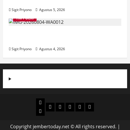
Jember
Sigit Priyono
Agustus 5, 2026
TNI POLRI
Suasana Baru Polres Jember di Awal
Kepemimpinan AKBP Alaiddin
Sigit Priyono
Agustus 4, 2026
Beranda
Politik
Otomotif
Ekonomi
Sosial
tentang
News
Budaya
jember
today
Copyright jembertoday.net © All rights reserved.
|