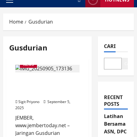
Primary
Menu
Home
Gusdurian
Gusdurian
CARI
Cari
NEWS
Gusdurian Ajak Doa
Lintas Iman di Jember
Pasca Kerusuhan
RECENT
Sigit Priyono
September 5,
POSTS
2025
Latihan
JEMBER,
Bersama
www.jembertoday.net –
ASN, DPC
Jaringan Gusdurian