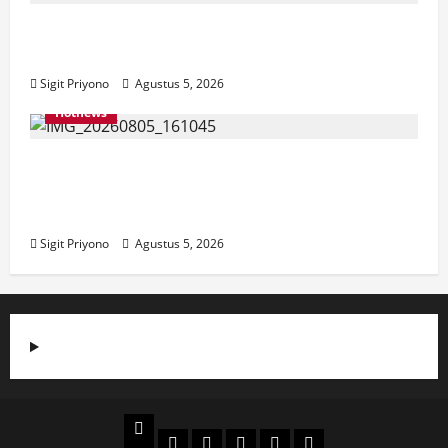
Aklamasi, Jumantoro Terpilih Jadi Ketua
DPC Projo Jember
Sigit Priyono
Agustus 5, 2026
Hotnews
Datang Sendirian, Waka Ombudsman
Jelaskan Maksud Kedatangannya ke
Jember
Sigit Priyono
Agustus 5, 2026
Beranda
Politik
Otomotif
Ekonomi
Sosial
tentang