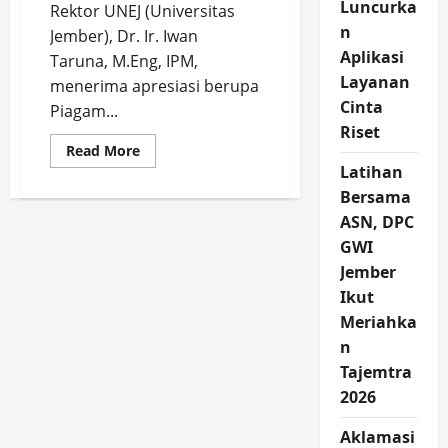
Luncurka
Rektor UNEJ (Universitas
n
Jember), Dr. Ir. Iwan
Aplikasi
Taruna, M.Eng, IPM,
Layanan
menerima apresiasi berupa
Cinta
Piagam...
Riset
Read
Read More
more
Latihan
about
Rektor
Bersama
UNEJ
Terima
ASN, DPC
Penghargaan
GWI
dari
Pemkab
Jember
Jember,
Konsisten
Ikut
pada
Penguatan
Meriahka
Perempuan
n
Tajemtra
2026
Aklamasi