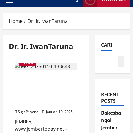
Primary
Menu
Home
Dr. Ir. IwanTaruna
Dr. Ir. IwanTaruna
CARI
Cari
NEWS
Rektor UNEJ Terima
Penghargaan dari
Pemkab Jember,
RECENT
Konsisten pada
POSTS
Penguatan Perempuan
Sigit Priyono
Januari 10, 2025
Bakesba
ngol
JEMBER,
Jember
www.jembertoday.net –