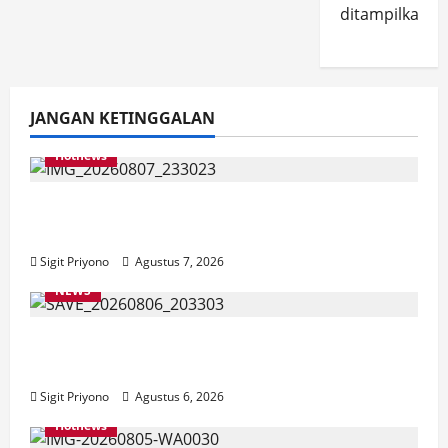
ditampilkan.
JANGAN KETINGGALAN
Hotnews
Bakesbangol Jember Luncurkan Aplikasi
Layanan Cinta Riset
Sigit Priyono
Agustus 7, 2026
NEWS
Latihan Bersama ASN, DPC GWI Jember
Ikut Meriahkan Tajemtra 2026
Sigit Priyono
Agustus 6, 2026
Hotnews