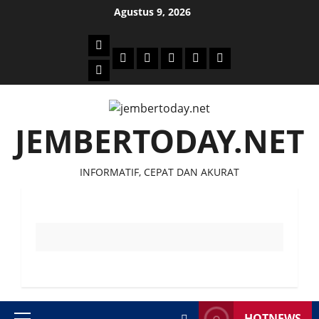
Skip
Agustus 9, 2026
to
content
Beranda
Politik
Otomotif
Ekonomi
Sosial
tentang
News
Budaya
jember
today
JEMBERTODAY.NET
INFORMATIF, CEPAT DAN AKURAT
HOTNEWS