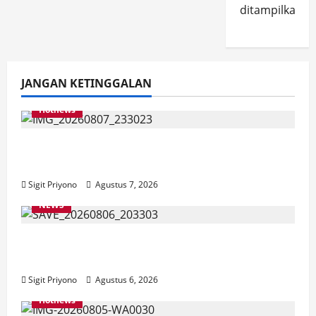
ditampilkan.
JANGAN KETINGGALAN
Hotnews
Bakesbangol Jember Luncurkan Aplikasi
Layanan Cinta Riset
Sigit Priyono
Agustus 7, 2026
NEWS
Latihan Bersama ASN, DPC GWI Jember
Ikut Meriahkan Tajemtra 2026
Sigit Priyono
Agustus 6, 2026
Hotnews