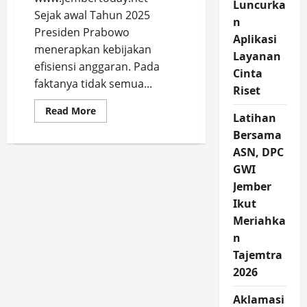
Luncurka
Sejak awal Tahun 2025
n
Presiden Prabowo
Aplikasi
menerapkan kebijakan
Layanan
efisiensi anggaran. Pada
Cinta
faktanya tidak semua...
Riset
Read
Read More
Latihan
more
about
Bersama
DBHCHT
tak
ASN, DPC
Kena
Kebijakan
GWI
Efisiensi,
Jember
Berapa
Bagian
Ikut
Jember
Tahun
Meriahka
2025?
n
Tajemtra
2026
Aklamasi