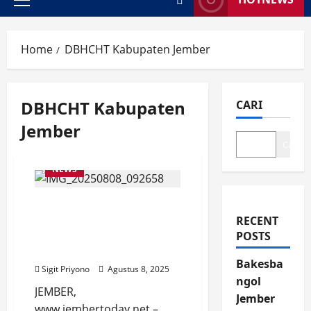
Primary
Menu
Home
DBHCHT Kabupaten Jember
DBHCHT Kabupaten
CARI
Jember
Cari
NEWS
DBHCHT tak Kena
Kebijakan Efisiensi,
RECENT
Berapa Bagian Jember
POSTS
Tahun 2025?
Bakesba
Sigit Priyono
Agustus 8, 2025
ngol
JEMBER,
Jember
www.jembertoday.net –