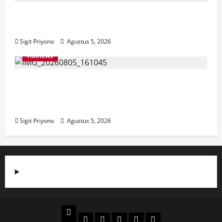
Aklamasi, Jumantoro Terpilih Jadi Ketua
DPC Projo Jember
Sigit Priyono
Agustus 5, 2026
Hotnews
Datang Sendirian, Waka Ombudsman
Jelaskan Maksud Kedatangannya ke
Jember
Sigit Priyono
Agustus 5, 2026
Beranda
Politik
Otomotif
Ekonomi
Sosial
tentang