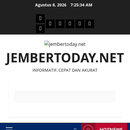
Skip
Agustus 8, 2026
7:25:34 AM
to
content
Beranda
Politik
Otomotif
Ekonomi
Sosial
tentang
News
Budaya
jember
today
JEMBERTODAY.NET
INFORMATIF, CEPAT DAN AKURAT
HOTNEWS