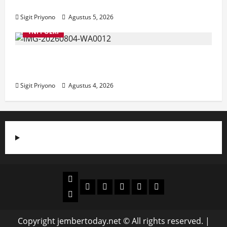
Jember
Sigit Priyono
Agustus 5, 2026
TNI POLRI
Suasana Baru Polres Jember di Awal
Kepemimpinan AKBP Alaiddin
Sigit Priyono
Agustus 4, 2026
Beranda
Politik
Otomotif
Ekonomi
Sosial
tentang
News
Budaya
jember
today
Copyright jembertoday.net © All rights reserved.
|