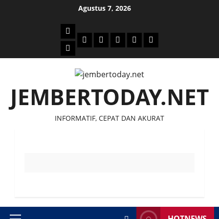
Skip
Agustus 7, 2026
to
content
Beranda
Politik
Otomotif
Ekonomi
Sosial
tentang
News
Budaya
jember
today
JEMBERTODAY.NET
INFORMATIF, CEPAT DAN AKURAT
HOTNEWS