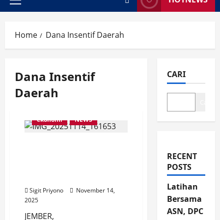
Primary
Menu
Home
Dana Insentif Daerah
Dana Insentif
CARI
Daerah
Cari
ekonomi
NEWS
TKD Kabupaten Jember
per 31 Oktober 2025 Capai
RECENT
85 Persen, KPPN Optimis
POSTS
Akhir Tahun 100 Persen
Latihan
Sigit Priyono
November 14,
Bersama
2025
ASN, DPC
JEMBER,