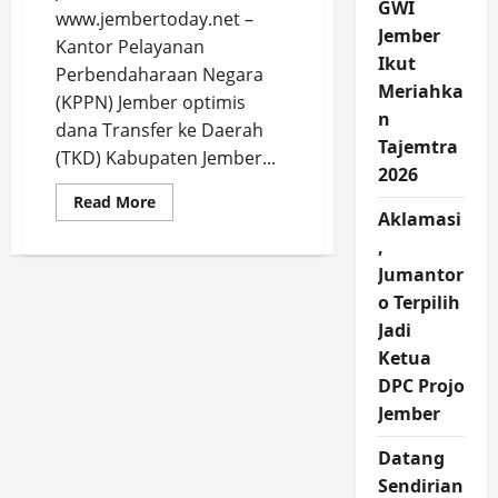
GWI
www.jembertoday.net –
Jember
Kantor Pelayanan
Ikut
Perbendaharaan Negara
Meriahka
(KPPN) Jember optimis
n
dana Transfer ke Daerah
Tajemtra
(TKD) Kabupaten Jember...
2026
Read
Read More
more
Aklamasi
about
,
TKD
Kabupaten
Jumantor
Jember
per
o Terpilih
31
Oktober
Jadi
2025
Capai
Ketua
85
DPC Projo
Persen,
KPPN
Jember
Optimis
Akhir
Tahun
Datang
100
Persen
Sendirian