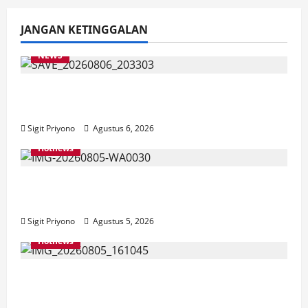
JANGAN KETINGGALAN
NEWS
Latihan Bersama ASN, DPC GWI Jember
Ikut Meriahkan Tajemtra 2026
Sigit Priyono
Agustus 6, 2026
Hotnews
Aklamasi, Jumantoro Terpilih Jadi Ketua
DPC Projo Jember
Sigit Priyono
Agustus 5, 2026
Hotnews
Datang Sendirian, Waka Ombudsman
Jelaskan Maksud Kedatangannya ke