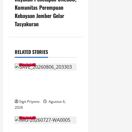
n
Komunitas Perempuan
a
Kebayaan Jember Gelar
v
Tasyakuran
i
g
RELATED STORIES
a
NEWS
t
Latihan Bersama ASN, DPC
i
GWI Jember Ikut Meriahkan
Tajemtra 2026
o
Sigit Priyono
Agustus 6,
2026
n
NEWS
DATA AKURAT BANTUAN