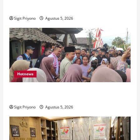
Aklamasi, Jumantoro Terpilih Jadi Ketua DPC Projo
Jember
Sigit Priyono
Agustus 5, 2026
Hotnews
Datang Sendirian, Waka Ombudsman Jelaskan
Maksud Kedatangannya ke Jember
Sigit Priyono
Agustus 5, 2026