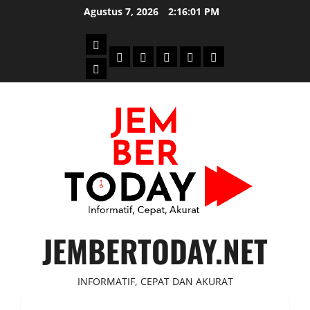
Skip
Agustus 7, 2026
2:16:02 PM
to
content
Beranda
Politik
Otomotif
Ekonomi
Sosial
tentang
News
Budaya
jember
today
JEMBERTODAY.NET
INFORMATIF, CEPAT DAN AKURAT