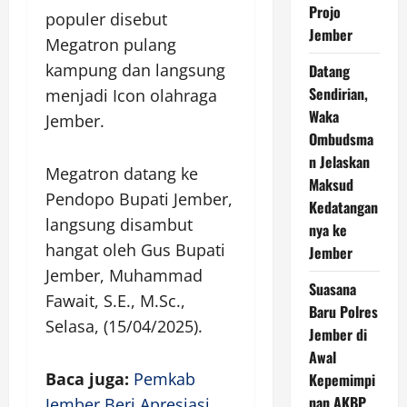
Projo
populer disebut
Jember
Megatron pulang
kampung dan langsung
Datang
Sendirian,
menjadi Icon olahraga
Waka
Jember.
Ombudsma
n Jelaskan
Megatron datang ke
Maksud
Pendopo Bupati Jember,
Kedatangan
langsung disambut
nya ke
hangat oleh Gus Bupati
Jember
Jember, Muhammad
Suasana
Fawait, S.E., M.Sc.,
Baru Polres
Selasa, (15/04/2025).
Jember di
Awal
Baca juga:
Pemkab
Kepemimpi
nan AKBP
Jember Beri Apresiasi