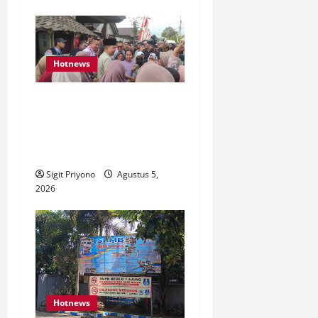
Hotnews
Datang Sendirian, Waka
Ombudsman Jelaskan
Maksud Kedatangannya ke
Jember
Sigit Priyono
Agustus 5,
2026
Hotnews