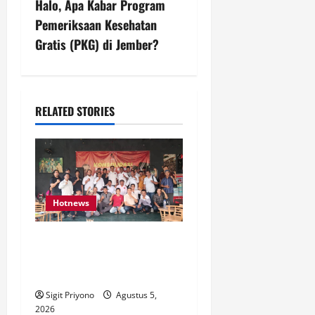
Halo, Apa Kabar Program
n
Pemeriksaan Kesehatan
Gratis (PKG) di Jember?
a
v
i
RELATED STORIES
g
a
t
Hotnews
i
Aklamasi, Jumantoro
Terpilih Jadi Ketua DPC
o
Projo Jember
n
Sigit Priyono
Agustus 5,
2026