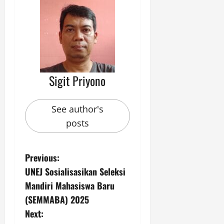
Sigit Priyono
See author's
posts
P
Previous:
UNEJ Sosialisasikan Seleksi
o
Mandiri Mahasiswa Baru
s
(SEMMABA) 2025
Next:
t