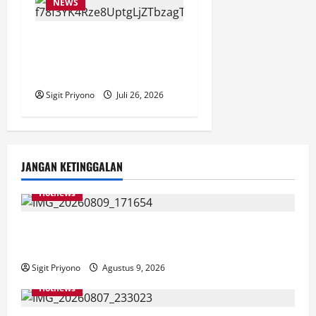
NEWS
Anggota Komisi VII DPR RI
Beri Apresiasi atas
Penyelenggaraan JFC 2026
Sigit Priyono
Juli 26, 2026
JANGAN KETINGGALAN
Hotnews
Dirjen PKP Datang ke Jember, Pastikan Program
Bedah Rumah Sesuai Target
Sigit Priyono
Agustus 9, 2026
Hotnews