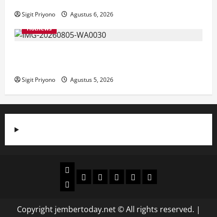
Meriahkan Tajemtra 2026
Sigit Priyono
Agustus 6, 2026
Hotnews
Aklamasi, Jumantoro Terpilih Jadi Ketua DPC Projo
Jember
Sigit Priyono
Agustus 5, 2026
Beranda
Politik
Otomotif
Ekonomi
Sosial
tentang
News
Budaya
jember
today
Copyright jembertoday.net © All rights reserved.
|