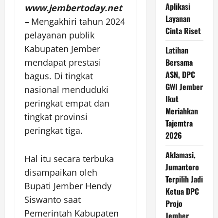
Aplikasi
www.jembertoday.net
Layanan
–
Mengakhiri tahun 2024
Cinta Riset
pelayanan publik
Kabupaten Jember
Latihan
mendapat prestasi
Bersama
ASN, DPC
bagus. Di tingkat
GWI Jember
nasional menduduki
Ikut
peringkat empat dan
Meriahkan
tingkat provinsi
Tajemtra
peringkat tiga.
2026
Aklamasi,
Hal itu secara terbuka
Jumantoro
disampaikan oleh
Terpilih Jadi
Bupati Jember Hendy
Ketua DPC
Siswanto saat
Projo
Pemerintah Kabupaten
Jember