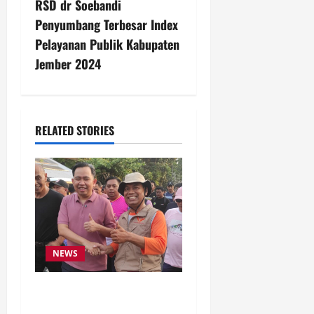
n
RSD dr Soebandi
Penyumbang Terbesar Index
a
Pelayanan Publik Kabupaten
v
Jember 2024
i
g
RELATED STORIES
a
t
i
o
NEWS
n
Latihan Bersama ASN, DPC
GWI Jember Ikut Meriahkan