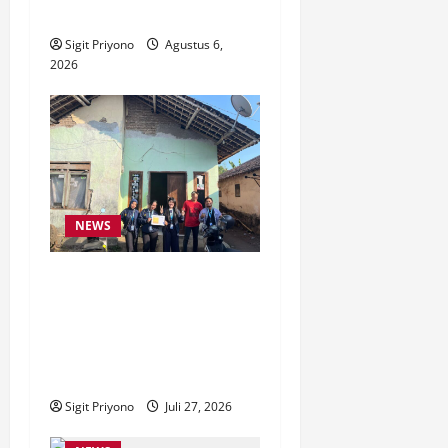
Tajemtra 2026
Sigit Priyono
Agustus 6,
2026
NEWS
DATA AKURAT BANTUAN
TEPAT, MAHASISWA KKN
KOLABORATIF Jember
DAMPINGI SURVEI DESIL 2
DESA JUBUNG
Sigit Priyono
Juli 27, 2026