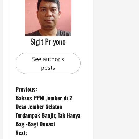
Sigit Priyono
See author's
posts
P
Previous:
Baksos PPNI Jember di 2
o
Desa Jember Selatan
s
Terdampak Banjir, Tak Hanya
Bagi-Bagi Donasi
t
Next: