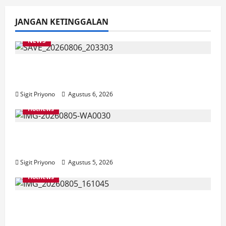
JANGAN KETINGGALAN
NEWS
Latihan Bersama ASN, DPC GWI Jember
Ikut Meriahkan Tajemtra 2026
Sigit Priyono
Agustus 6, 2026
Hotnews
Aklamasi, Jumantoro Terpilih Jadi Ketua
DPC Projo Jember
Sigit Priyono
Agustus 5, 2026
Hotnews
Datang Sendirian, Waka Ombudsman
Jelaskan Maksud Kedatangannya ke