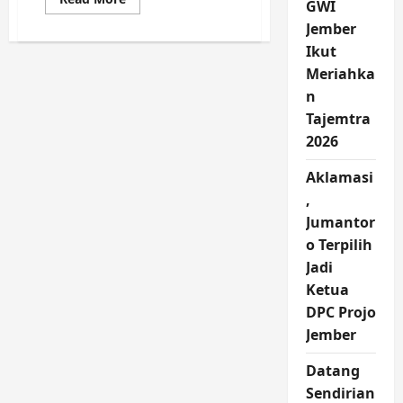
GWI
more
about
Jember
Apoteker
Bertamu
Ikut
di
Meriahka
Kelurahan
Gebang,
n
Edukasi
Warga
Tajemtra
Soal
Penyakit
2026
Tuberkulosis
Aklamasi
,
Jumantor
o Terpilih
Jadi
Ketua
DPC Projo
Jember
Datang
Sendirian