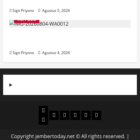
Jember
Sigit Priyono
Agustus 5, 2026
TNI POLRI
Suasana Baru Polres Jember di Awal
Kepemimpinan AKBP Alaiddin
Sigit Priyono
Agustus 4, 2026
Beranda
Politik
Otomotif
Ekonomi
Sosial
tentang
News
Budaya
jember
today
Copyright jembertoday.net © All rights reserved.
|