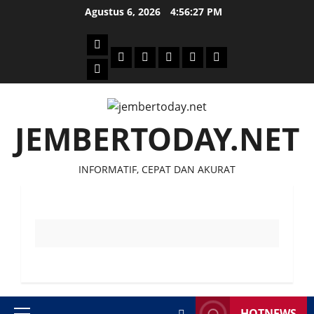
Skip
Agustus 6, 2026
4:56:28 PM
to
content
Beranda
Politik
Otomotif
Ekonomi
Sosial
tentang
News
Budaya
jember
today
JEMBERTODAY.NET
INFORMATIF, CEPAT DAN AKURAT
HOTNEWS