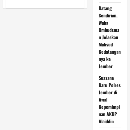
about
Disnaker
Datang
Jember
Gelar
Sendirian,
Pelatihan
Waka
Berbasis
Kompetensi,
Ombudsma
Ini
Manfaatnya
n Jelaskan
Maksud
Kedatangan
nya ke
Jember
Suasana
Baru Polres
Jember di
Awal
Kepemimpi
nan AKBP
Alaiddin