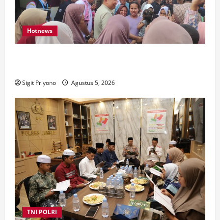
Hotnews
Datang Sendirian, Waka Ombudsman Jelaskan
Maksud Kedatangannya ke Jember
Sigit Priyono
Agustus 5, 2026
TNI POLRI