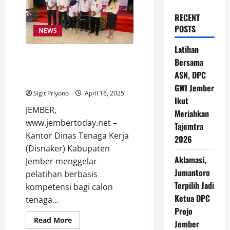
RECENT
POSTS
NEWS
Latihan
Disnaker Jember Gelar
Bersama
Pelatihan Berbasis Kompetensi,
ASN, DPC
Ini Manfaatnya
GWI Jember
Sigit Priyono
April 16, 2025
Ikut
JEMBER,
Meriahkan
www.jembertoday.net –
Tajemtra
Kantor Dinas Tenaga Kerja
2026
(Disnaker) Kabupaten
Aklamasi,
Jember menggelar
Jumantoro
pelatihan berbasis
Terpilih Jadi
kompetensi bagi calon
Ketua DPC
tenaga...
Projo
Read
Read More
Jember
more