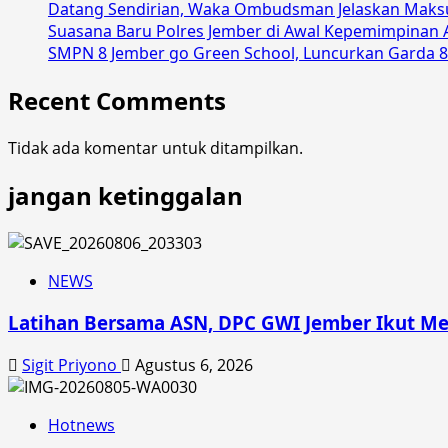
Datang Sendirian, Waka Ombudsman Jelaskan Maks
Jember
Suasana Baru Polres Jember di Awal Kepemimpinan 
Tawarkan
SMPN 8 Jember go Green School, Luncurkan Garda 8
4
Skema
Recent Comments
Bisnis
Kopi
Tidak ada komentar untuk ditampilkan.
jangan ketinggalan
NEWS
Latihan Bersama ASN, DPC GWI Jember Ikut Me
Sigit Priyono
Agustus 6, 2026
Hotnews