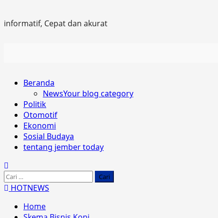
informatif, Cepat dan akurat
Primary
Beranda
Menu
News
Your blog category
Politik
Otomotif
Ekonomi
Sosial Budaya
tentang jember today
Cari
untuk:
HOTNEWS
Home
Skema Bisnis Kopi