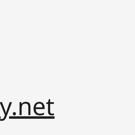
y.net