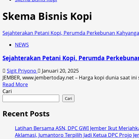
Skema Bisnis Kopi
Sejahterakan Petani Kopi, Perumda Perkebunan Kahyanga
NEWS
Sejahterakan Petani Kopi, Perumda Perkebuna
Sigit Priyono
Januari 20, 2025
JEMBER, www.jembertoday.net – Harga kopi dunia saat i
Read
Read More
more
Cari
about
Cari
Sejahterakan
Petani
Recent Posts
Kopi,
Perumda
Latihan Bersama ASN, DPC GWI Jember Ikut Meriahk
Perkebunan
Aklamasi, Jumantoro Terpilih Jadi Ketua DPC Projo J
Kahyangan