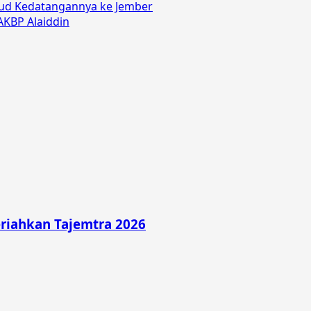
ud Kedatangannya ke Jember
AKBP Alaiddin
riahkan Tajemtra 2026