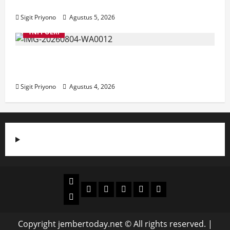
Jember
Sigit Priyono
Agustus 5, 2026
TNI POLRI
Suasana Baru Polres Jember di Awal
Kepemimpinan AKBP Alaiddin
Sigit Priyono
Agustus 4, 2026
Beranda
Politik
Otomotif
Ekonomi
Sosial
tentang
News
Budaya
jember
today
Copyright jembertoday.net © All rights reserved.
|