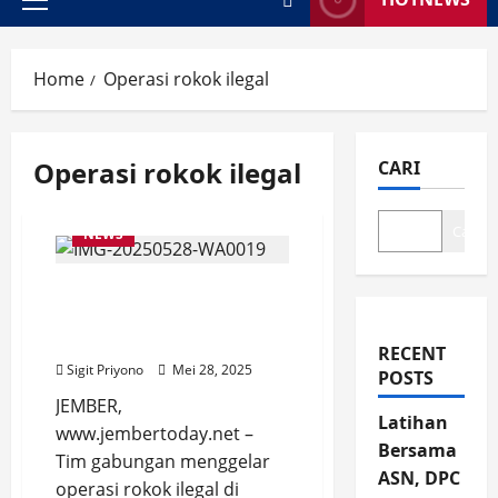
Primary
Menu
Home
Operasi rokok ilegal
Operasi rokok ilegal
CARI
Cari
NEWS
Operasi Rokok Ilegal di
Jember, Sita 34.000
Batang Berbagai Merk
RECENT
Sigit Priyono
Mei 28, 2025
POSTS
JEMBER,
Latihan
www.jembertoday.net –
Bersama
Tim gabungan menggelar
ASN, DPC
operasi rokok ilegal di