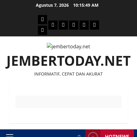
Skip
Agustus 7, 2026
10:15:49 AM
to
content
Beranda
Politik
Otomotif
Ekonomi
Sosial
tentang
News
Budaya
jember
today
JEMBERTODAY.NET
INFORMATIF, CEPAT DAN AKURAT
HOTNEWS