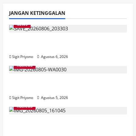
JANGAN KETINGGALAN
NEWS
Latihan Bersama ASN, DPC GWI Jember
Ikut Meriahkan Tajemtra 2026
Sigit Priyono
Agustus 6, 2026
Hotnews
Aklamasi, Jumantoro Terpilih Jadi Ketua
DPC Projo Jember
Sigit Priyono
Agustus 5, 2026
Hotnews
Datang Sendirian, Waka Ombudsman
Jelaskan Maksud Kedatangannya ke