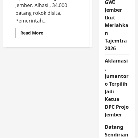
GWI
Jember. Alhasil, 34.000
Jember
batang rokok disita.
Ikut
Pemerintah...
Meriahka
Read
n
Read More
more
Tajemtra
about
Operasi
2026
Rokok
Ilegal
di
Aklamasi
Jember,
Sita
,
34.000
Batang
Jumantor
Berbagai
o Terpilih
Merk
Jadi
Ketua
DPC Projo
Jember
Datang
Sendirian