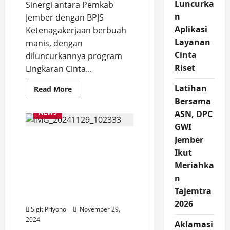
Luncurka
Sinergi antara Pemkab
n
Jember dengan BPJS
Aplikasi
Ketenagakerjaan berbuah
Layanan
manis, dengan
Cinta
diluncurkannya program
Riset
Lingkaran Cinta...
Latihan
Read
Read More
more
Bersama
about
Program
NEWS
ASN, DPC
Lingkaran
Cinta,
GWI
Buah
Komitmen Hendy-Firjaun
Sinergi
Jember
Pemkab
pada Wong Cilik Tak
Ikut
Jember
dengan
Berubah, Luncurkan
Meriahka
BPJS
Program Jamsostek
Ketenagakerjaan
n
kepada Buruh Tani
Tajemtra
Tembakau
2026
Sigit Priyono
November 29,
2024
Aklamasi