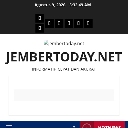
Skip
Agustus 9, 2026
5:32:50 AM
to
content
Beranda
Politik
Otomotif
Ekonomi
Sosial
tentang
News
Budaya
jember
today
JEMBERTODAY.NET
INFORMATIF, CEPAT DAN AKURAT
HOTNEWS