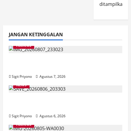
ditampilkan.
JANGAN KETINGGALAN
Hotnews
Bakesbangol Jember Luncurkan Aplikasi
Layanan Cinta Riset
Sigit Priyono
Agustus 7, 2026
NEWS
Latihan Bersama ASN, DPC GWI Jember
Ikut Meriahkan Tajemtra 2026
Sigit Priyono
Agustus 6, 2026
Hotnews