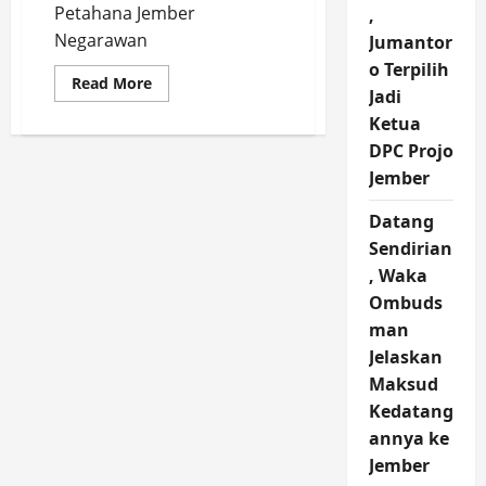
Petahana Jember
,
Negarawan
Jumantor
o Terpilih
Read
Read More
Jadi
more
about
Ketua
Komitmen
Hendy-
DPC Projo
Firjaun
pada
Jember
Wong
Cilik
Tak
Datang
Berubah,
Sendirian
Luncurkan
Program
, Waka
Jamsostek
kepada
Ombuds
Buruh
Tani
man
Tembakau
Jelaskan
Maksud
Kedatang
annya ke
Jember