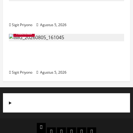
Aklamasi, Jumantoro Terpilih Jadi Ketua
DPC Projo Jember
Sigit Priyono
Agustus 5, 2026
Hotnews
Datang Sendirian, Waka Ombudsman
Jelaskan Maksud Kedatangannya ke
Jember
Sigit Priyono
Agustus 5, 2026
Beranda
Politik
Otomotif
Ekonomi
Sosial
tentang