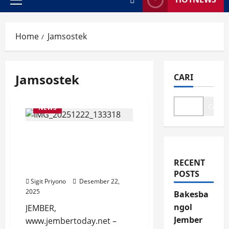
Primary
Menu
Home
Jamsostek
Jamsostek
CARI
Cari
NEWS
Program Lingkaran Cinta,
Buah Sinergi Pemkab
Jember dengan BPJS
RECENT
Ketenagakerjaan
POSTS
Sigit Priyono
Desember 22,
2025
Bakesba
ngol
JEMBER,
Jember
www.jembertoday.net –