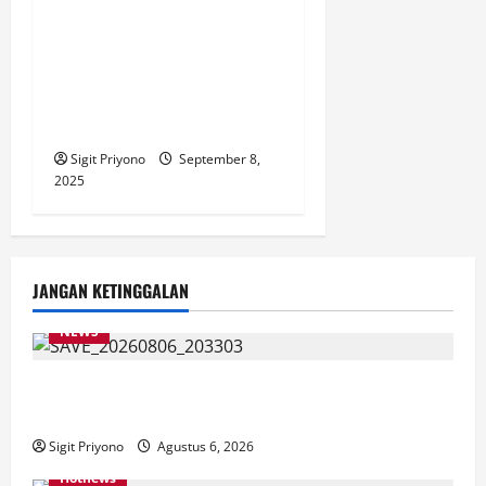
Mengukir Sejarah di Bawah
Purnama, Danposal Puger
Chess Cup 2025: Cetak Biru
Pariwisata, Olahraga dan
Budaya yang Menginspirasi
Sigit Priyono
September 8,
2025
JANGAN KETINGGALAN
NEWS
Latihan Bersama ASN, DPC GWI Jember Ikut
Meriahkan Tajemtra 2026
Sigit Priyono
Agustus 6, 2026
Hotnews