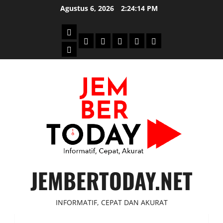
Skip
Agustus 6, 2026
2:24:15 PM
to
content
Beranda
Politik
Otomotif
Ekonomi
Sosial
tentang
News
Budaya
jember
today
JEMBERTODAY.NET
INFORMATIF, CEPAT DAN AKURAT