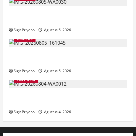
Aklamasi, Jumantoro Terpilih Jadi Ketua DPC Projo
Jember
Sigit Priyono
Agustus 5, 2026
Hotnews
Datang Sendirian, Waka Ombudsman Jelaskan
Maksud Kedatangannya ke Jember
Sigit Priyono
Agustus 5, 2026
TNI POLRI
Suasana Baru Polres Jember di Awal Kepemimpinan
AKBP Alaiddin
Sigit Priyono
Agustus 4, 2026