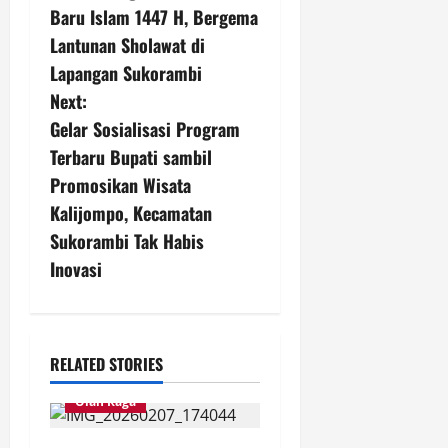
o
Baru Islam 1447 H, Bergema
s
Lantunan Sholawat di
Lapangan Sukorambi
t
Next:
n
Gelar Sosialisasi Program
Terbaru Bupati sambil
a
Promosikan Wisata
v
Kalijompo, Kecamatan
Sukorambi Tak Habis
i
Inovasi
g
a
RELATED STORIES
t
Olah Raga
i