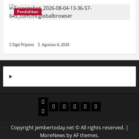
Pendidikan
SMPN 8 Jember go Green School,
Luncurkan Garda 8
Sigit Priyono
Agustus 4, 2026
Beranda
Politik
Otomotif
Ekonomi
Sosial
tentang
News
Budaya
jember
today
Copyright jembertoday.net © All rights reserved.
|
MoreNews
by AF themes.