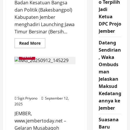
o Terpilih
Badan Kesatuan Bangsa
Jadi
dan Politik (Bakesbangpol)
Ketua
Kabupaten Jember
DPC Projo
menghadiri Launching Jawa
Jember
Timur Bersinar (Bersih...
Datang
Read
Read More
more
Sendirian
about
Jawa
NEWS
, Waka
Timur
Bersinar,
Ombuds
Bakesbangpol
Spektakuler, Pembukaan
Jember
man
Perkuat
MTQ Jawa Timur ke-XXXI
Jelaskan
Komitmen
Bersih
Diisi Tarian Kolosal
Maksud
Narkoba
dengan Konsep 3 Pilar
Kedatang
Sigit Priyono
September 12,
annya ke
2025
Jember
JEMBER,
Suasana
www.jembertoday.net –
Baru
Gelaran Musabaqoh