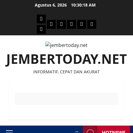
Skip
Agustus 6, 2026
10:30:19 AM
to
content
Beranda
Politik
Otomotif
Ekonomi
Sosial
tentang
News
Budaya
jember
today
JEMBERTODAY.NET
INFORMATIF, CEPAT DAN AKURAT
HOTNEWS