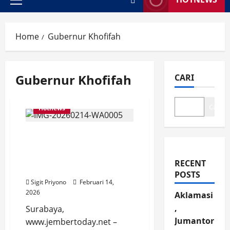
Primary
Menu
Home
Gubernur Khofifah
Gubernur Khofifah
CARI
Cari
Hotnews
Jawa Timur Bersinar,
Bakesbangpol Jember
Perkuat Komitmen Bersih
RECENT
Narkoba
POSTS
Sigit Priyono
Februari 14,
2026
Aklamasi
,
Surabaya,
Jumantor
www.jembertoday.net –