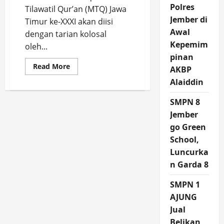
Polres
Tilawatil Qur’an (MTQ) Jawa
Jember di
Timur ke-XXXI akan diisi
Awal
dengan tarian kolosal
Kepemim
oleh...
pinan
Read
Read More
AKBP
more
about
Alaiddin
Spektakuler,
Pembukaan
MTQ
SMPN 8
Jawa
Jember
Timur
ke-
go Green
XXXI
Diisi
School,
Tarian
Kolosal
Luncurka
dengan
Konsep
n Garda 8
3
Pilar
SMPN 1
AJUNG
Jual
Belikan