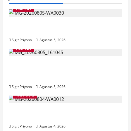
Hotnews
Aklamasi, Jumantoro Terpilih Jadi Ketua
DPC Projo Jember
Sigit Priyono
Agustus 5, 2026
Hotnews
Datang Sendirian, Waka Ombudsman
Jelaskan Maksud Kedatangannya ke
Jember
Sigit Priyono
Agustus 5, 2026
TNI POLRI
Suasana Baru Polres Jember di Awal
Kepemimpinan AKBP Alaiddin
Sigit Priyono
Agustus 4, 2026