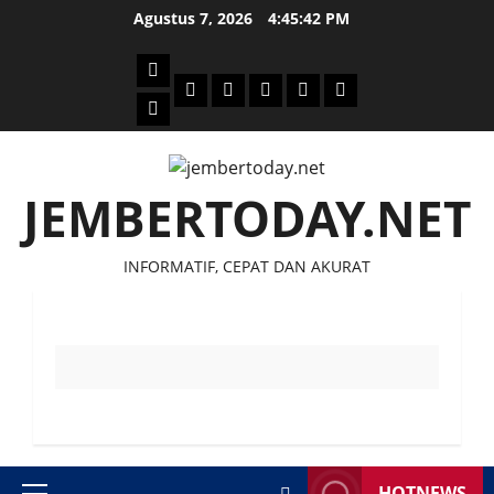
Skip
Agustus 7, 2026
4:45:42 PM
to
content
Beranda
Politik
Otomotif
Ekonomi
Sosial
tentang
News
Budaya
jember
today
JEMBERTODAY.NET
INFORMATIF, CEPAT DAN AKURAT
HOTNEWS