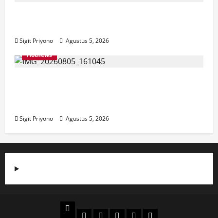
Aklamasi, Jumantoro Terpilih Jadi Ketua
DPC Projo Jember
Sigit Priyono
Agustus 5, 2026
Hotnews
Datang Sendirian, Waka Ombudsman
Jelaskan Maksud Kedatangannya ke
Jember
Sigit Priyono
Agustus 5, 2026
Beranda
Politik
Otomotif
Ekonomi
Sosial
tentang