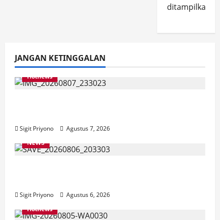
ditampilkan.
JANGAN KETINGGALAN
Hotnews
Bakesbangol Jember Luncurkan Aplikasi
Layanan Cinta Riset
Sigit Priyono
Agustus 7, 2026
NEWS
Latihan Bersama ASN, DPC GWI Jember
Ikut Meriahkan Tajemtra 2026
Sigit Priyono
Agustus 6, 2026
Hotnews