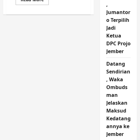
more
,
about
Jumantor
Dana
Earmark
o Terpilih
Desa
Mundurejo
Jadi
Belum
Cair
Ketua
DPC Projo
Jember
Datang
Sendirian
, Waka
Ombuds
man
Jelaskan
Maksud
Kedatang
annya ke
Jember