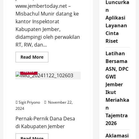
Luncurka
www.jembertoday.net –
n
Misbachul Munir datang ke
Aplikasi
kantor Inspektorat
Layanan
Kabupaten Jember,
Cinta
didampingi oleh perwakilan
Riset
RT, RW, dan...
Latihan
Read
Read More
Bersama
more
about
ASN, DPC
Dugaan
NEWS
Maladministrasi
GWI
Keuangan
Desa
Jember
Dana Earmark Desa
Rowoindah,
Pelapor
Ikut
Mundurejo Belum Cair
Datangi
Meriahka
Inspektorat
Sigit Priyono
November 22,
Jember
n
2024
Tajemtra
Pernak-Pernik Dana Desa
2026
di Kabupaten Jember
Aklamasi
Read
Read More