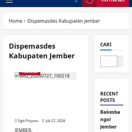
Primary
Menu
Home
Dispemasdes Kabupaten Jember
Dispemasdes
CARI
Kabupaten Jember
Cari
Hotnews
Dugaan Maladministrasi
Keuangan Desa
RECENT
Rowoindah, Pelapor
POSTS
Datangi Inspektorat
Bakesba
Jember
ngol
Sigit Priyono
Juli 27, 2026
Jember
JEMBER,