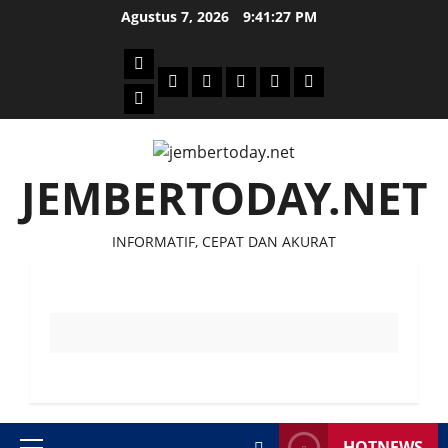
Skip
Agustus 7, 2026
9:41:27 PM
to
content
Beranda
Politik
Otomotif
Ekonomi
Sosial
tentang
News
Budaya
jember
today
JEMBERTODAY.NET
INFORMATIF, CEPAT DAN AKURAT
HOTNEWS