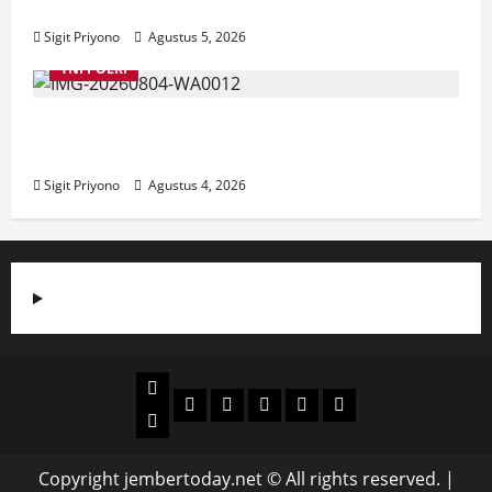
Jember
Sigit Priyono
Agustus 5, 2026
TNI POLRI
Suasana Baru Polres Jember di Awal
Kepemimpinan AKBP Alaiddin
Sigit Priyono
Agustus 4, 2026
Beranda
Politik
Otomotif
Ekonomi
Sosial
tentang
News
Budaya
jember
today
Copyright jembertoday.net © All rights reserved.
|