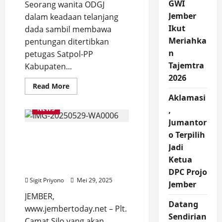
GWI
Seorang wanita ODGJ
Jember
dalam keadaan telanjang
Ikut
dada sambil membawa
Meriahka
pentungan ditertibkan
n
petugas Satpol-PP
Tajemtra
Kabupaten...
2026
Read
Read More
more
Aklamasi
about
Satpol-
NEWS
,
PP
Kabupaten
Jumantor
Jember
Gandeng Laskar Srikandi,
Tertibkan
o Terpilih
Wanita
Plt. Camat Silo Serahkan
Jadi
ODGJ
Telanjang
24 Bantuan Sembako dan
Ketua
Dada
Alat Bantu Disabilitas
sambil
DPC Projo
Bawa
Sigit Priyono
Mei 29, 2025
Pentungan
Jember
JEMBER,
Datang
www.jembertoday.net – Plt.
Sendirian
Camat Silo yang akan