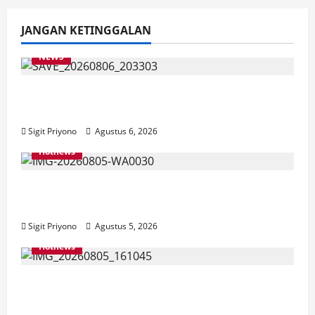
JANGAN KETINGGALAN
NEWS
Latihan Bersama ASN, DPC GWI Jember
Ikut Meriahkan Tajemtra 2026
Sigit Priyono
Agustus 6, 2026
Hotnews
Aklamasi, Jumantoro Terpilih Jadi Ketua
DPC Projo Jember
Sigit Priyono
Agustus 5, 2026
Hotnews
Datang Sendirian, Waka Ombudsman
Jelaskan Maksud Kedatangannya ke