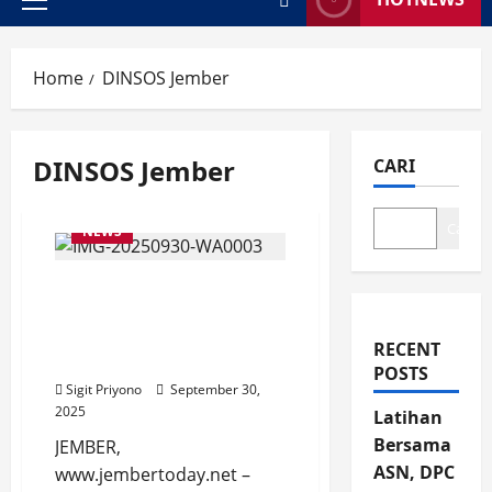
Primary
Menu
Home
DINSOS Jember
DINSOS Jember
CARI
Cari
NEWS
Satpol-PP Kabupaten
Jember Tertibkan Wanita
ODGJ Telanjang Dada
RECENT
sambil Bawa Pentungan
POSTS
Sigit Priyono
September 30,
2025
Latihan
Bersama
JEMBER,
ASN, DPC
www.jembertoday.net –