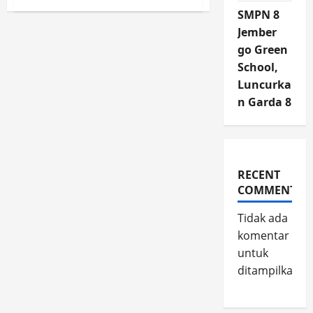
Tak
SMPN 8
Sanggup
Bayar
Jember
Denda,
2
go Green
PMKS
Hasil
School,
Penertiban
Luncurka
PolPP
Terpaksa
n Garda 8
Nginap
di
Liposos
RECENT
COMMENTS
Tidak ada
komentar
untuk
ditampilkan.