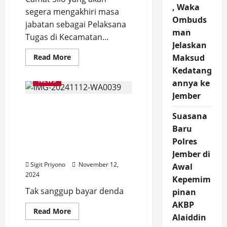
, Waka
segera mengakhiri masa
Ombuds
jabatan sebagai Pelaksana
man
Tugas di Kecamatan...
Jelaskan
Read
Read More
Maksud
more
Kedatang
about
Gandeng
NEWS
annya ke
Laskar
Srikandi,
Jember
Plt.
Tak Sanggup Bayar
Camat
Silo
Suasana
Denda, 2 PMKS Hasil
Serahkan
24
Baru
Penertiban PolPP
Bantuan
Terpaksa Nginap di
Polres
Sembako
dan
Liposos
Jember di
Alat
Bantu
Sigit Priyono
November 12,
Awal
Disabilitas
2024
Kepemim
Tak sanggup bayar denda
pinan
AKBP
Read
Read More
Alaiddin
more
about