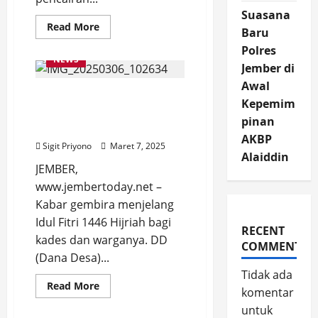
Suasana
Read
Read More
Baru
more
about
Polres
KPPN
NEWS
Jember
Jember di
Cairkan
Awal
Dana
Kabar Gembira, Dana
Desa
Kepemim
Tahap
Desa 2025 Tahap Pertama
Kedua
pinan
Tahun
di Jember Cair
2025,
AKBP
Belum
Sigit Priyono
Maret 7, 2025
Seluruhnya
Alaiddin
JEMBER,
www.jembertoday.net –
Kabar gembira menjelang
Idul Fitri 1446 Hijriah bagi
RECENT
kades dan warganya. DD
COMMENTS
(Dana Desa)...
Tidak ada
Read
Read More
komentar
more
about
untuk
Kabar