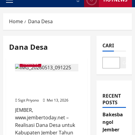
Primary
Menu
Home
Dana Desa
Dana Desa
CARI
Cari
Hotnews
Realisasi Dana Desa
Kabupaten Jember Capai
51 Persen, Ini Jumlahnya
RECENT
Sigit Priyono
Mei 13, 2026
POSTS
JEMBER,
Bakesba
www.jembertoday.net –
ngol
Realisasi Dana Desa untuk
Jember
Kabupaten Jember Tahun