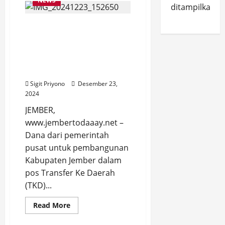
NEWS
Gembira,
ditampilkan.
Dana
Desa
Dana Transfer Ke Daerah
2025
Tahap
(TKD) dari Pusat ke
Pertama
di
Jember 2025 Fantastis,
Jember
KPPN Jember Beri Tahu
Cair
Besarannya
Sigit Priyono
Desember 23,
2024
JEMBER,
www.jembertodaaay.net –
Dana dari pemerintah
pusat untuk pembangunan
Kabupaten Jember dalam
pos Transfer Ke Daerah
(TKD)...
Read
Read More
more
about