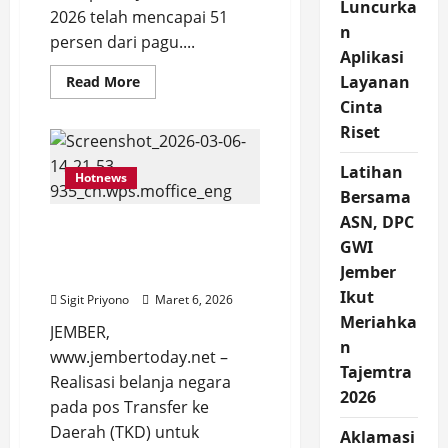
Luncurka
2026 telah mencapai 51
n
persen dari pagu....
Aplikasi
Read
Layanan
Read More
more
Cinta
about
Realisasi
Riset
Dana
Desa
Kabupaten
Latihan
Hotnews
Jember
Capai
Bersama
51
Persen,
ASN, DPC
Realisasi Belanja TKD
Ini
GWI
Jumlahnya
Jember Baru 24 Persen per
Jember
28 Februari 2026
Ikut
Sigit Priyono
Maret 6, 2026
Meriahka
JEMBER,
n
www.jembertoday.net –
Tajemtra
Realisasi belanja negara
2026
pada pos Transfer ke
Daerah (TKD) untuk
Aklamasi