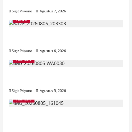
Layanan Cinta Riset
Sigit Priyono
Agustus 7, 2026
NEWS
Latihan Bersama ASN, DPC GWI Jember
Ikut Meriahkan Tajemtra 2026
Sigit Priyono
Agustus 6, 2026
Hotnews
Aklamasi, Jumantoro Terpilih Jadi Ketua
DPC Projo Jember
Sigit Priyono
Agustus 5, 2026
Hotnews
Datang Sendirian, Waka Ombudsman
Jelaskan Maksud Kedatangannya ke
Jember