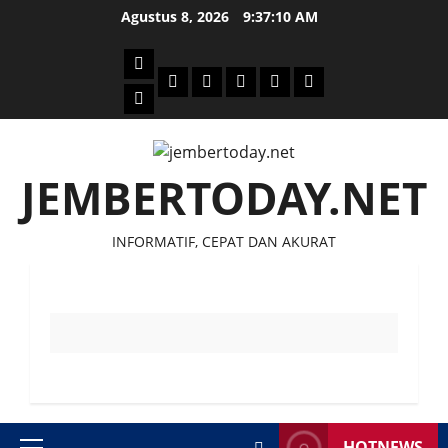
Skip
Agustus 8, 2026
9:37:10 AM
to
content
Beranda
Politik
Otomotif
Ekonomi
Sosial
tentang
News
Budaya
jember
today
JEMBERTODAY.NET
INFORMATIF, CEPAT DAN AKURAT
HOTNEWS